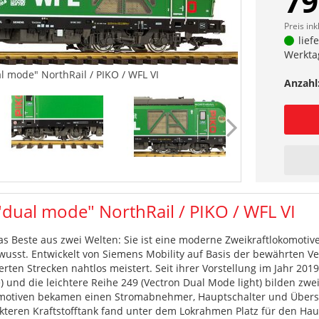
79
Preis ink
lief
Werkta
l mode" NorthRail / PIKO / WFL VI
Anzahl
"dual mode" NorthRail / PIKO / WFL VI
 Beste aus zwei Welten: Sie ist eine moderne Zweikraftlokomotive,
wusst. Entwickelt von Siemens Mobility auf Basis der bewährten Ve
erten Strecken nahtlos meistert. Seit ihrer Vorstellung im Jahr 201
) und die leichtere Reihe 249 (Vectron Dual Mode light) bilden zwei
omotiven bekamen einen Stromabnehmer, Hauptschalter und Übers
eren Kraftstofftank fand unter dem Lokrahmen Platz für den Haupt