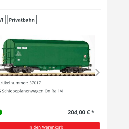
VI
Privatbahn
Artikelnummer: 37017
Artikelnu
 Schiebeplanenwagen On Rail VI
G PIKO Sma
Vectron D
204,00 € *
In den Warenkorb