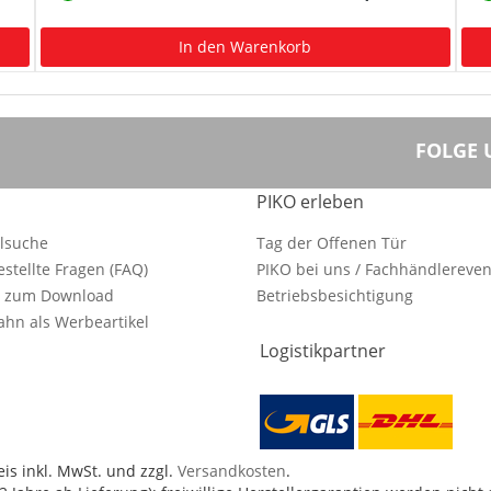
In den Warenkorb
FOLGE 
PIKO erleben
ilsuche
Tag der Offenen Tür
estellte Fragen (FAQ)
PIKO bei uns / Fachhändlereven
e zum Download
Betriebsbesichtigung
hn als Werbeartikel
Logistikpartner
is inkl. MwSt. und zzgl.
Versandkosten
.