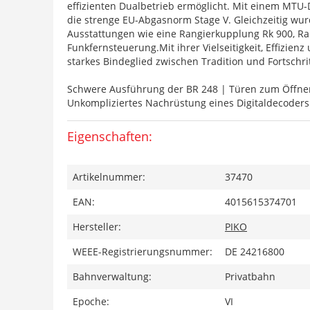
effizienten Dualbetrieb ermöglicht. Mit einem MTU-
die strenge EU-Abgasnorm Stage V. Gleichzeitig wurde
Ausstattungen wie eine Rangierkupplung Rk 900, Ra
Funkfernsteuerung.Mit ihrer Vielseitigkeit, Effizie
starkes Bindeglied zwischen Tradition und Fortschrit
Schwere Ausführung der BR 248 | Türen zum Öffnen
Unkompliziertes Nachrüstung eines Digitaldecoder
Eigenschaften:
Artikelnummer:
37470
EAN:
4015615374701
Hersteller:
PIKO
WEEE-Registrierungsnummer:
DE 24216800
Bahnverwaltung:
Privatbahn
Epoche:
VI