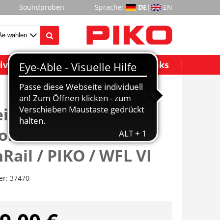
Soundproben
Sprache:
DE
|
EN
ividuelle Modelle
Wichtige Links
ikraftlok BR 248
on "dual mode"
Rail / PIKO / WFL VI
er:
37470