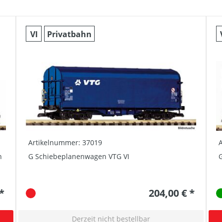
VI
Privatbahn
Artikelnummer: 37019
n
G Schiebeplanenwagen VTG VI
G
 *
204,00 € *
Derzeit nicht bestellbar