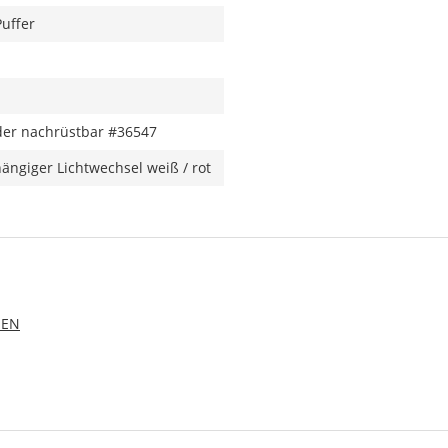
Puffer
er nachrüstbar #36547
ängiger Lichtwechsel weiß / rot
 EN