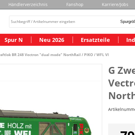
Händlerverzeichnis
Fanshop
Karriere/Jobs
Spur N
Neu 2026
Ersatzteile
Ind
aftlok BR 248 Vectron "dual mode" NorthRail / PIKO / WFL VI
G Zwe
Vectr
North
Artikelnumm