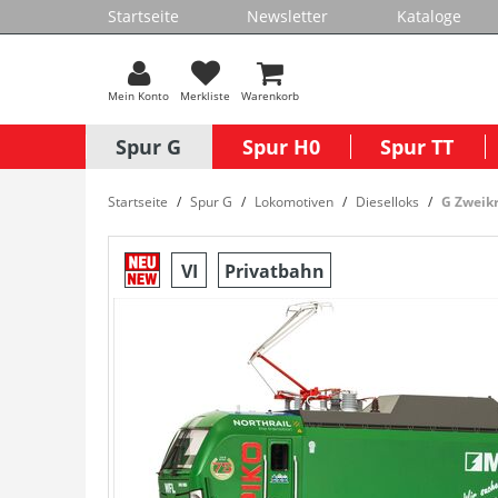
Startseite
Newsletter
Kataloge
Mein Konto
Merkliste
Warenkorb
Spur G
Spur H0
Spur TT
Startseite
Spur G
Lokomotiven
Dieselloks
G Zweikr
VI
Privatbahn