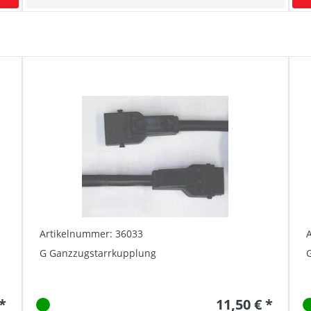
Artikelnummer: 36033
G Ganzzugstarrkupplung
G
 *
11,50 € *