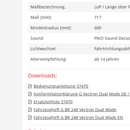
Maßbezeichnung:
LüP / Länge über 
Maß [mm]:
717
Mindestradius [mm]:
600
Sound:
PIKO Sound-Decod
Lichtwechsel:
Fahrtrichtungsabh
Altersempfehlung:
ab 14 Jahren
Downloads:
Bedienungsanleitung 37470
Konformitätserklärung G Vectron Dual Mode DE /
Ersatzteilliste 37470
Fahrzeugheft G BR 248 Vectron Dual Mode
Fahrzeugheft G BR 248 Vectron Dual Mode EN