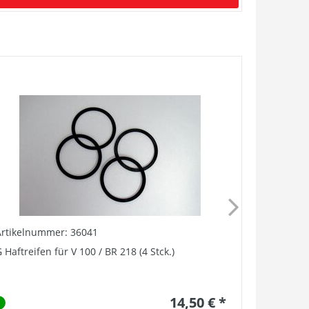
Artikelnummer: 36041
Artikelnu
 Haftreifen für V 100 / BR 218 (4 Stck.)
G Schraube
14,50 € *