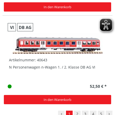
In den Warenkorb
VI
DB AG
Artikelnummer: 40643
N Personenwagen n-Wagen 1. / 2. Klasse DB AG VI
52,50 € *
In den Warenkorb
1
2
3
4
5