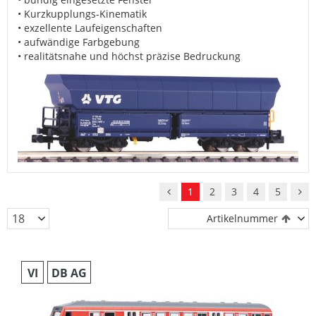
• Kurzkupplungs-Kinematik
• exzellente Laufeigenschaften
• aufwändige Farbgebung
• realitätsnahe und höchst präzise Bedruckung
1
2
3
4
5
Artikelnummer
VI
DB AG