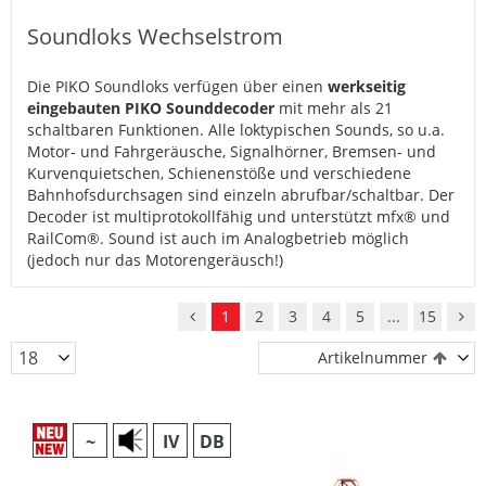
Soundloks Wechselstrom
Die PIKO Soundloks verfügen über einen
werkseitig
eingebauten PIKO Sounddecoder
mit mehr als 21
schaltbaren Funktionen. Alle loktypischen Sounds, so u.a.
Motor- und Fahrgeräusche, Signalhörner, Bremsen- und
Kurvenquietschen, Schienenstöße und verschiedene
Bahnhofsdurchsagen sind einzeln abrufbar/schaltbar. Der
Decoder ist multiprotokollfähig und unterstützt mfx® und
RailCom®. Sound ist auch im Analogbetrieb möglich
(jedoch nur das Motorengeräusch!)
1
2
3
4
5
...
15
Artikelnummer
~
IV
DB