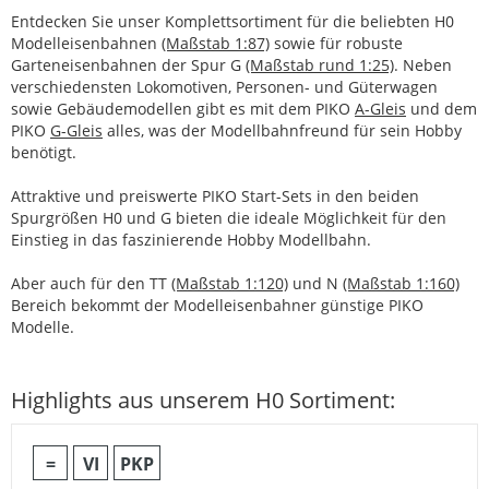
Entdecken Sie unser Komplettsortiment für die beliebten H0
Modelleisenbahnen
(Maßstab 1:87)
sowie für robuste
Garteneisenbahnen der Spur G
(Maßstab rund 1:25)
. Neben
verschiedensten Lokomotiven, Personen- und Güterwagen
sowie Gebäudemodellen gibt es mit dem PIKO
A-Gleis
und dem
PIKO
G-Gleis
alles, was der Modellbahnfreund für sein Hobby
benötigt.
Attraktive und preiswerte PIKO Start-Sets in den beiden
Spurgrößen H0 und G bieten die ideale Möglichkeit für den
Einstieg in das faszinierende Hobby Modellbahn.
Aber auch für den TT
(Maßstab 1:120)
und N
(Maßstab 1:160)
Bereich bekommt der Modelleisenbahner günstige PIKO
Modelle.
Highlights aus unserem H0 Sortiment:
=
VI
PKP