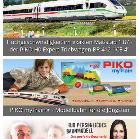
Hochgeschwindigkeit im exakten Maßstab 1:87 -
der PIKO H0 Expert Triebwagen BR 412 "ICE 4"
PIKO myTrain® - Modellbahn für die Jüngsten