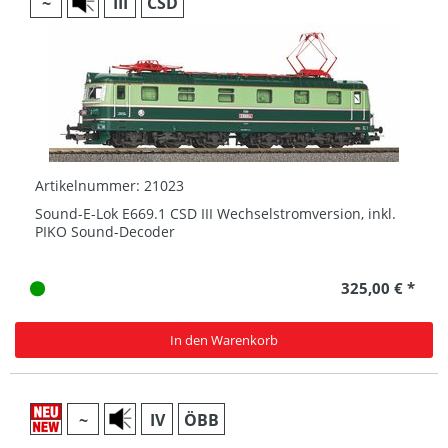
~
III
CSD
Artikelnummer: 21023
Sound-E-Lok E669.1 CSD III Wechselstromversion, inkl.
PIKO Sound-Decoder
325,00 € *
In den Warenkorb
~
IV
ÖBB