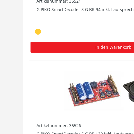
Artikelnummer: 36521
G PIKO SmartDecoder S G BR 94 inkl. Lautsprech
In den Warenkorb
Artikelnummer: 36526
G PIKO SmartDecoder S G BR 132 inkl. Lautsprec