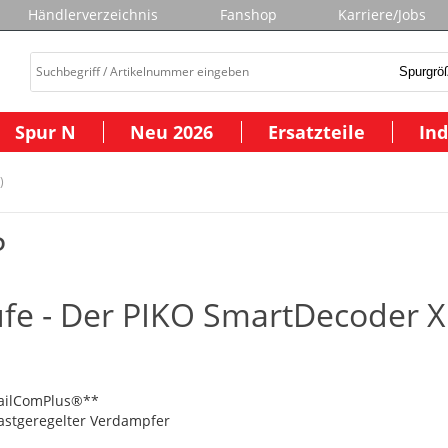
Händlerverzeichnis
Fanshop
Karriere/Jobs
Spur N
Neu 2026
Ersatzteile
Ind
)
P
ufe - Der PIKO SmartDecoder X
RailComPlus®**
lastgeregelter Verdampfer