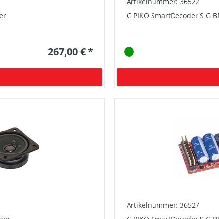
Artikelnummer: 36522
er
G PIKO SmartDecoder S G BR
267,00 € *
Artikelnummer: 36527
her
G PIKO SmartDecoder S G BR