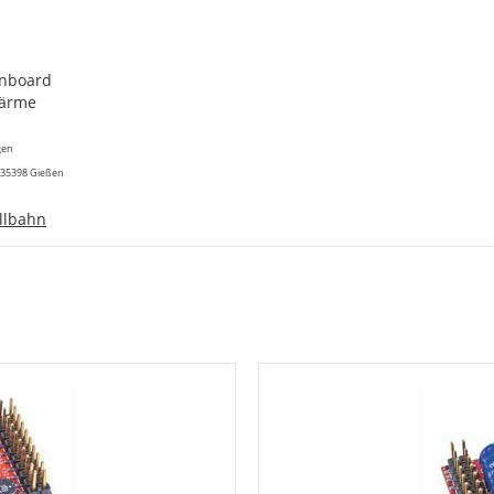
onboard
wärme
gen
 35398 Gießen
llbahn