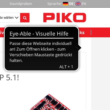
Soundproben
Sprache:
DE
|
EN
ividuelle Modelle
Wichtige Links
P 5.1!