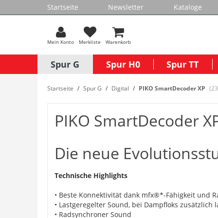
Startseite
Newsletter
Kataloge
Mein Konto
Merkliste
Warenkorb
Spur G
Spur H0
Spur TT
Startseite
Spur G
Digital
PIKO SmartDecoder XP
(23
PIKO SmartDecoder X
Die neue Evolutionsst
Technische Highlights
• Beste Konnektivität dank mfx®*-Fähigkeit und 
• Lastgeregelter Sound, bei Dampfloks zusätzlich 
• Radsynchroner Sound