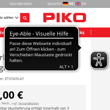
Soundproben
Sprache:
DE
|
EN
ividuelle Modelle
Wichtige Links
rbohlenaufstieg,
riff
er:
ET37470-67
,00 €
l. MwSt., zzgl.
Versandkosten
erbar (Auslieferung erfolgt innerhalb von 3