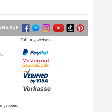
UNS AUF
Zahlungsweisen
ts
 angeboten.