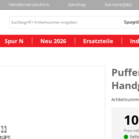
Händlerverzeichnis
Fanshop
Karriere/Jobs
Spur N
Neu 2026
Ersatzteile
Ind
Puffe
Handg
Artikelnumm
10
Preis ink
lief