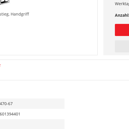
Werkta
tieg, Handgriff
Anzahl
f
470-67
601394401