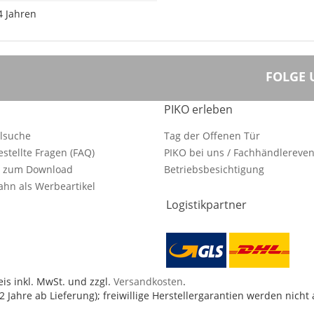
4 Jahren
FOLGE 
PIKO erleben
ilsuche
Tag der Offenen Tür
estellte Fragen (FAQ)
PIKO bei uns / Fachhändlereven
e zum Download
Betriebsbesichtigung
hn als Werbeartikel
Logistikpartner
is inkl. MwSt. und zzgl.
Versandkosten
.
 Jahre ab Lieferung); freiwillige Herstellergarantien werden nicht