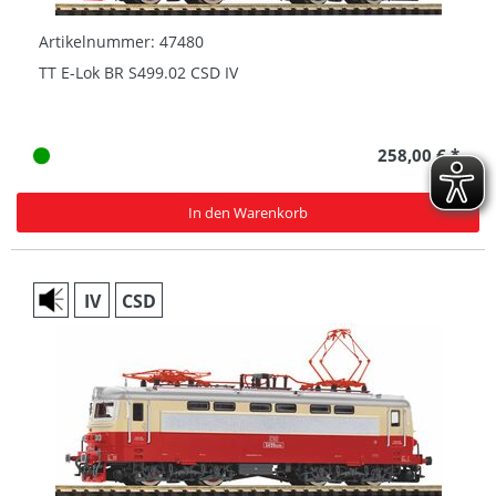
Artikelnummer: 47480
TT E-Lok BR S499.02 CSD IV
258,00 € *
In den Warenkorb
IV
CSD