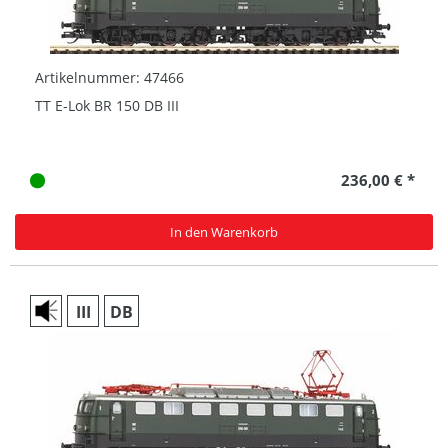
Artikelnummer: 47466
TT E-Lok BR 150 DB III
236,00 € *
In den Warenkorb
III
DB