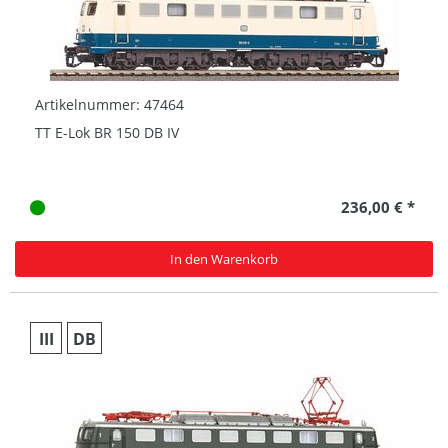
Artikelnummer: 47464
TT E-Lok BR 150 DB IV
236,00 € *
In den Warenkorb
III
DB