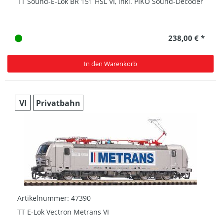
TT Sound-E-Lok BR 151 HSL VI, inkl. PIKO Sound-Decoder
238,00 € *
In den Warenkorb
VI
Privatbahn
Artikelnummer: 47390
TT E-Lok Vectron Metrans VI