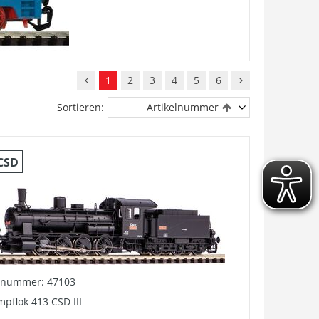
1
2
3
4
5
6
Sortieren:
Artikelnummer
CSD
elnummer: 47103
pflok 413 CSD III