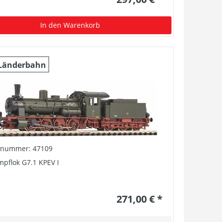
In den Warenkorb
Länderbahn
elnummer: 47109
pflok G7.1 KPEV I
271,00 € *