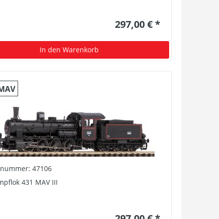
297,00 € *
In den Warenkorb
MAV
elnummer: 47106
pflok 431 MAV III
297,00 € *