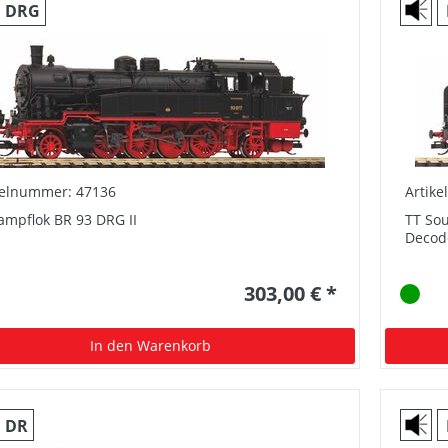
DRG
kelnummer: 47136
Artik
ampflok BR 93 DRG II
TT Sou
Decod
303,00 € *
In den Warenkorb
DR