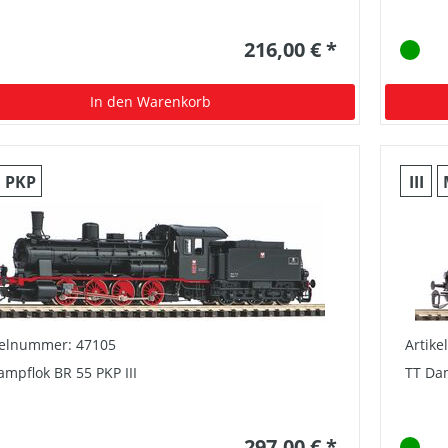
216,00 € *
In den Warenkorb
PKP
III
kelnummer: 47105
Artik
ampflok BR 55 PKP III
TT Dam
297,00 € *