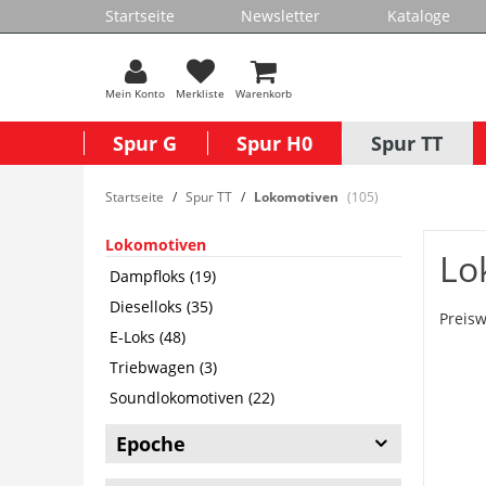
Startseite
Newsletter
Kataloge
Mein Konto
Merkliste
Warenkorb
Spur G
Spur H0
Spur TT
Startseite
Spur TT
Lokomotiven
(105)
Lokomotiven
Lo
Dampfloks (19)
Dieselloks (35)
Preisw
E-Loks (48)
Triebwagen (3)
Soundlokomotiven (22)
Epoche