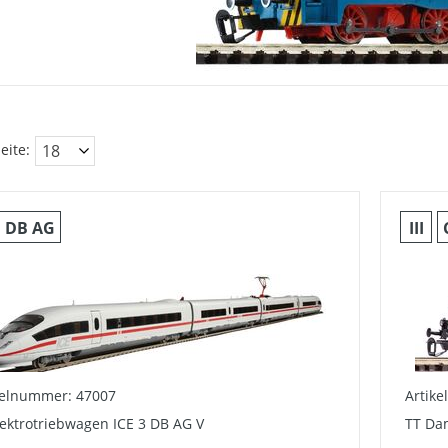
eite:
DB AG
III
kelnummer: 47007
Artik
lektrotriebwagen ICE 3 DB AG V
TT Dam