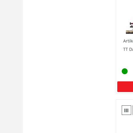
Arti
TT D
III