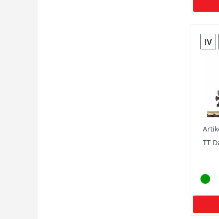
IV
Arti
TT D