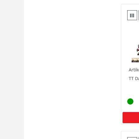
III
Arti
TT D