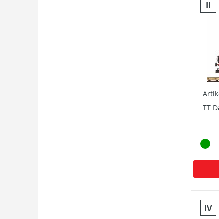
II
Arti
TT D
IV