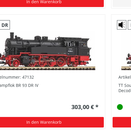
In den Warenkorb
DR
kelnummer: 47132
Artik
ampflok BR 93 DR IV
TT Sou
Decod
303,00 € *
In den Warenkorb