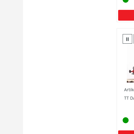
II
Arti
TT D