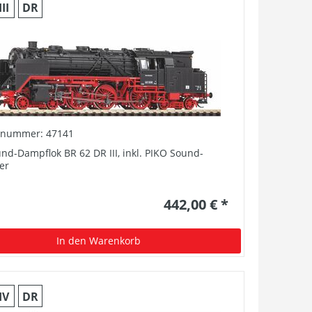
III
DR
elnummer: 47141
nd-Dampflok BR 62 DR III, inkl. PIKO Sound-
er
442,00 € *
In den Warenkorb
IV
DR