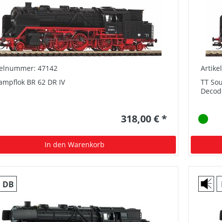
kelnummer: 47142
Artik
ampflok BR 62 DR IV
TT Sou
Decod
318,00 € *
In den Warenkorb
DB