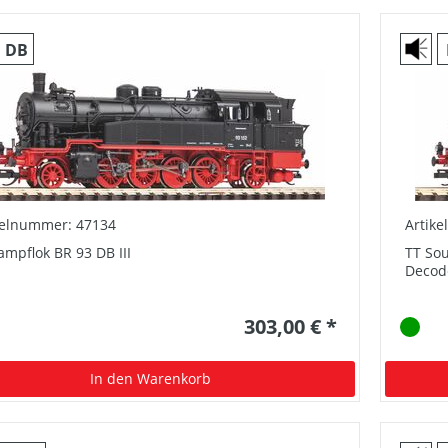
DB
kelnummer: 47134
Artik
ampflok BR 93 DB III
TT Sou
Decod
303,00 € *
In den Warenkorb