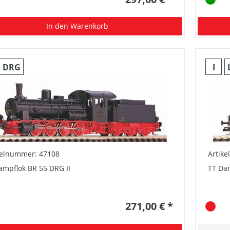
In den Warenkorb
DRG
I
kelnummer: 47108
Artik
ampflok BR 55 DRG II
TT Dam
271,00 € *