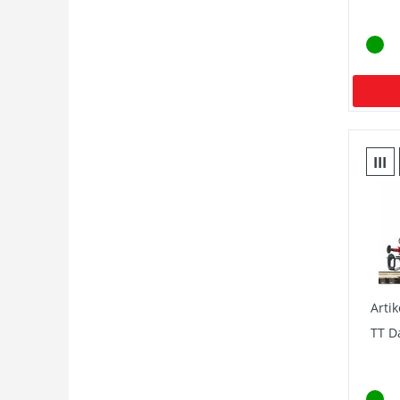
III
Arti
TT D