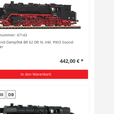
elnummer: 47143
nd-Dampflok BR 62 DR IV, inkl. PIKO Sound-
er
442,00 € *
In den Warenkorb
III
DB