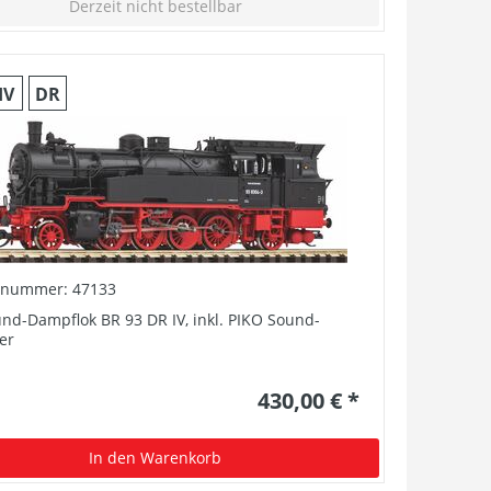
Derzeit nicht bestellbar
IV
DR
elnummer: 47133
nd-Dampflok BR 93 DR IV, inkl. PIKO Sound-
er
430,00 € *
In den Warenkorb