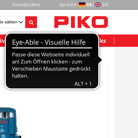
Soundproben
Sprache:
DE
|
EN
ividuelle Modelle
Wichtige Links