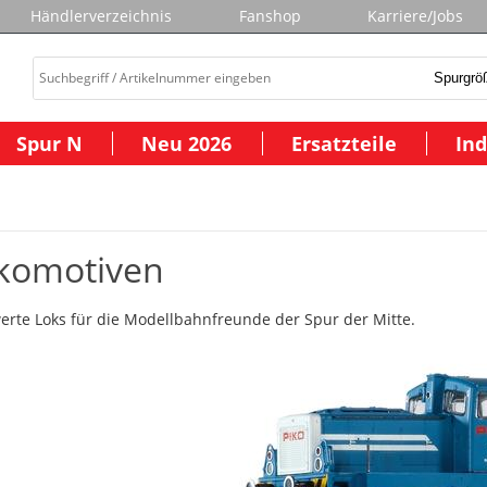
Händlerverzeichnis
Fanshop
Karriere/Jobs
Spur N
Neu 2026
Ersatzteile
Ind
komotiven
erte Loks für die Modellbahnfreunde der Spur der Mitte.