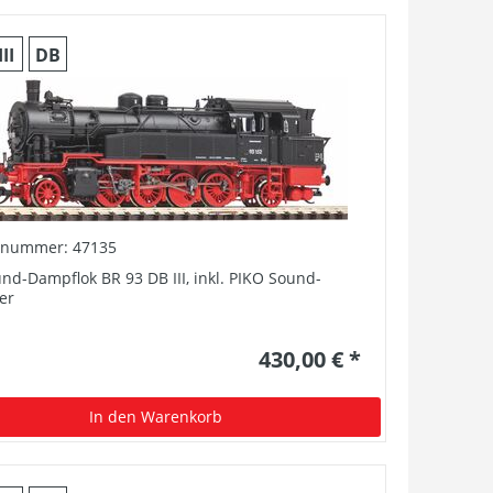
III
DB
elnummer: 47135
nd-Dampflok BR 93 DB III, inkl. PIKO Sound-
er
430,00 € *
In den Warenkorb