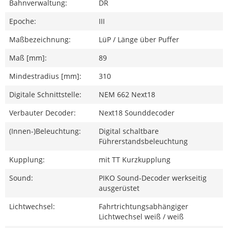
Bahnverwaltung:
DR
Epoche:
III
Maßbezeichnung:
LüP / Länge über Puffer
Maß [mm]:
89
Mindestradius [mm]:
310
Digitale Schnittstelle:
NEM 662 Next18
Verbauter Decoder:
Next18 Sounddecoder
(Innen-)Beleuchtung:
Digital schaltbare
Führerstandsbeleuchtung
Kupplung:
mit TT Kurzkupplung
Sound:
PIKO Sound-Decoder werkseitig
ausgerüstet
Lichtwechsel:
Fahrtrichtungsabhängiger
Lichtwechsel weiß / weiß