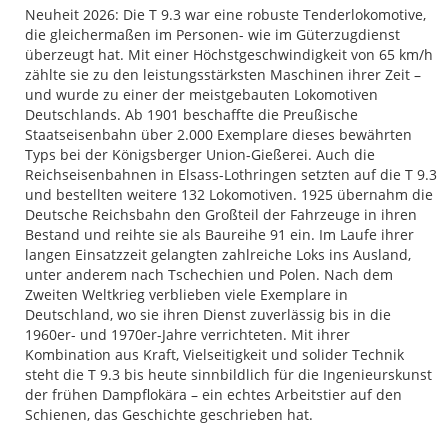
Neuheit 2026: Die T 9.3 war eine robuste Tenderlokomotive,
die gleichermaßen im Personen- wie im Güterzugdienst
überzeugt hat. Mit einer Höchstgeschwindigkeit von 65 km/h
zählte sie zu den leistungsstärksten Maschinen ihrer Zeit –
und wurde zu einer der meistgebauten Lokomotiven
Deutschlands. Ab 1901 beschaffte die Preußische
Staatseisenbahn über 2.000 Exemplare dieses bewährten
Typs bei der Königsberger Union-Gießerei. Auch die
Reichseisenbahnen in Elsass-Lothringen setzten auf die T 9.3
und bestellten weitere 132 Lokomotiven. 1925 übernahm die
Deutsche Reichsbahn den Großteil der Fahrzeuge in ihren
Bestand und reihte sie als Baureihe 91 ein. Im Laufe ihrer
langen Einsatzzeit gelangten zahlreiche Loks ins Ausland,
unter anderem nach Tschechien und Polen. Nach dem
Zweiten Weltkrieg verblieben viele Exemplare in
Deutschland, wo sie ihren Dienst zuverlässig bis in die
1960er- und 1970er-Jahre verrichteten. Mit ihrer
Kombination aus Kraft, Vielseitigkeit und solider Technik
steht die T 9.3 bis heute sinnbildlich für die Ingenieurskunst
der frühen Dampflokära – ein echtes Arbeitstier auf den
Schienen, das Geschichte geschrieben hat.