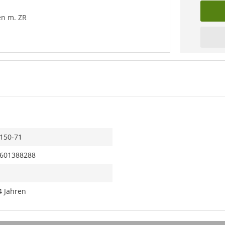
n m. ZR
150-71
601388288
4 Jahren