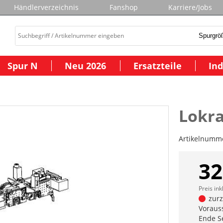
Händlerverzeichnis
Fanshop
Karriere/Jobs
Spur N
Neu 2026
Ersatzteile
Ind
Lokr
Artikelnumm
32
Preis ink
zurze
Vorauss
Ende S