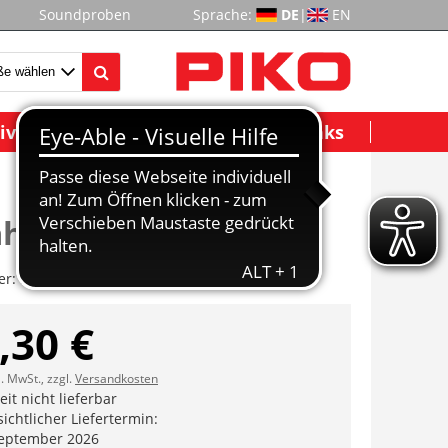
Soundproben
Sprache:
DE
|
EN
ividuelle Modelle
Wichtige Links
ahmen m. ZR
er:
ET47150-71
,30 €
l. MwSt., zzgl.
Versandkosten
it nicht lieferbar
ichtlicher Liefertermin:
eptember 2026