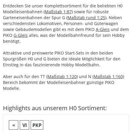
Entdecken Sie unser Komplettsortiment für die beliebten H0
Modelleisenbahnen
(Maßstab 1:87)
sowie für robuste
Garteneisenbahnen der Spur G
(Maßstab rund 1:25)
. Neben
verschiedensten Lokomotiven, Personen- und Güterwagen
sowie Gebäudemodellen gibt es mit dem PIKO
A-Gleis
und dem
PIKO
G-Gleis
alles, was der Modellbahnfreund für sein Hobby
benötigt.
Attraktive und preiswerte PIKO Start-Sets in den beiden
Spurgrößen H0 und G bieten die ideale Möglichkeit für den
Einstieg in das faszinierende Hobby Modellbahn.
Aber auch für den TT
(Maßstab 1:120)
und N
(Maßstab 1:160)
Bereich bekommt der Modelleisenbahner günstige PIKO
Modelle.
Highlights aus unserem H0 Sortiment:
=
VI
PKP