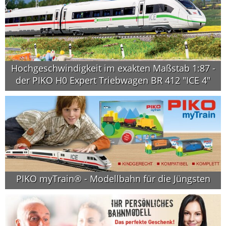
Hochgeschwindigkeit im exakten Maßstab 1:87 -
der PIKO H0 Expert Triebwagen BR 412 "ICE 4"
PIKO myTrain® - Modellbahn für die Jüngsten