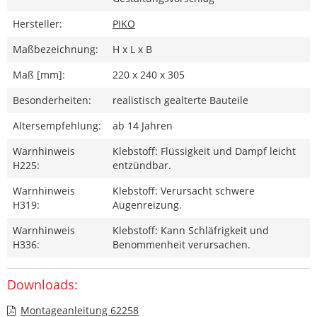
Hersteller:
PIKO
Maßbezeichnung:
H x L x B
Maß [mm]:
220 x 240 x 305
Besonderheiten:
realistisch gealterte Bauteile
Altersempfehlung:
ab 14 Jahren
Warnhinweis
Klebstoff: Flüssigkeit und Dampf leicht
H225:
entzündbar.
Warnhinweis
Klebstoff: Verursacht schwere
H319:
Augenreizung.
Warnhinweis
Klebstoff: Kann Schläfrigkeit und
H336:
Benommenheit verursachen.
Downloads:
Montageanleitung 62258