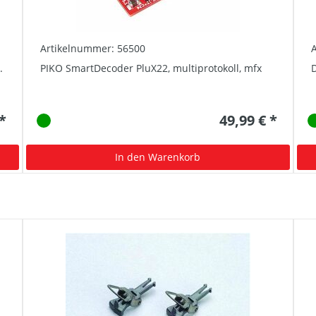
Artikelnummer: 56500
.
PIKO SmartDecoder PluX22, multiprotokoll, mfx
D
 *
49,99 € *
In den Warenkorb