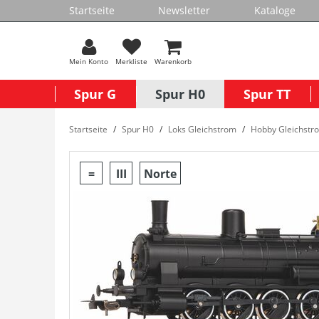
Startseite
Newsletter
Kataloge
Mein Konto
Merkliste
Warenkorb
Spur G
Spur H0
Spur TT
Startseite
Spur H0
Loks Gleichstrom
Hobby Gleichstr
=
III
Norte