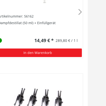
Artikelnummer: 56162
Artikelnu
ampfdestillat (50 ml) + Einfüllgerät
Dampfgener
BR 55
14,49 € *
289,80 € / 1 l
In den Warenkorb