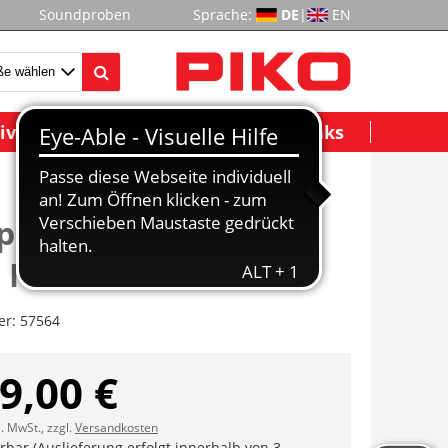
Soundproben
Sprache:
DE
|
EN
ividuelle Modelle
Wichtige Links
pptenderlok BR 55
 Norte III
er:
57564
9,00 €
l. MwSt., zzgl.
Versandkosten
erbar (Auslieferung erfolgt innerhalb von 3