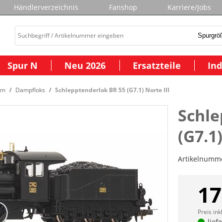
Händlerverzeichnis
Fanshop
Karriere/Jobs
Spur N
Neu 2026
Ersatzteile
Ind
om
Dampfloks
Schlepptenderlok BR 55 (G7.1) Norte III
Schle
(G7.1)
Artikelnumm
17
Preis ink
lief