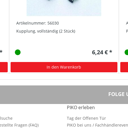
Artikelnummer: 56030
Kupplung, vollständig (2 Stück)
P
 *
6,24 € *
In den Warenkorb
FOLGE 
PIKO erleben
ilsuche
Tag der Offenen Tür
estellte Fragen (FAQ)
PIKO bei uns / Fachhändlereven