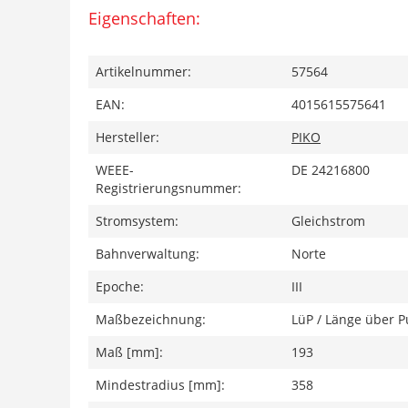
Eigenschaften:
Artikelnummer:
57564
EAN:
4015615575641
Hersteller:
PIKO
WEEE-
DE 24216800
Registrierungsnummer:
Stromsystem:
Gleichstrom
Bahnverwaltung:
Norte
Epoche:
III
Maßbezeichnung:
LüP / Länge über P
Maß [mm]:
193
Mindestradius [mm]:
358