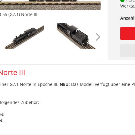
Werkta
55 (G7.1) Norte III
Anzahl
orte III
ner G7.1 Norte in Epoche III.
NEU
: Das Modell verfügt über eine Pl
 folgendes Zubehör:
ieb
eb