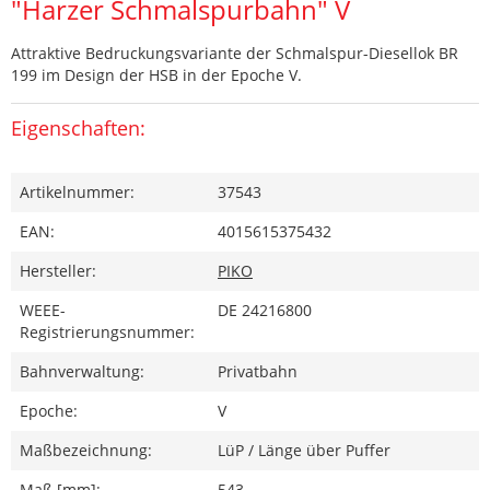
"Harzer Schmalspurbahn" V
Attraktive Bedruckungsvariante der Schmalspur-Diesellok BR
199 im Design der HSB in der Epoche V.
Eigenschaften:
Artikelnummer:
37543
EAN:
4015615375432
Hersteller:
PIKO
WEEE-
DE 24216800
Registrierungsnummer:
Bahnverwaltung:
Privatbahn
Epoche:
V
Maßbezeichnung:
LüP / Länge über Puffer
Maß [mm]:
543