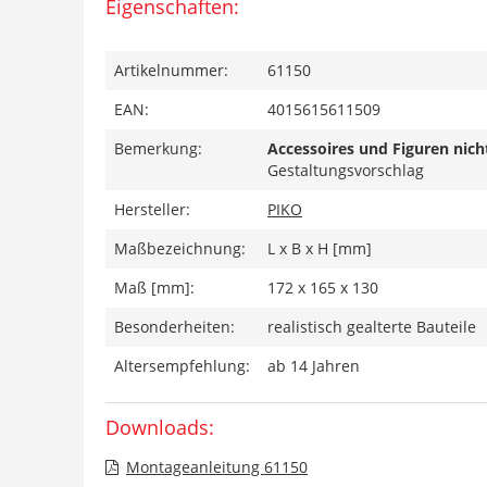
Eigenschaften:
Artikelnummer:
61150
EAN:
4015615611509
Bemerkung:
Accessoires und Figuren nich
Gestaltungsvorschlag
Hersteller:
PIKO
Maßbezeichnung:
L x B x H [mm]
Maß [mm]:
172 x 165 x 130
Besonderheiten:
realistisch gealterte Bauteile
Altersempfehlung:
ab 14 Jahren
Downloads:
Montageanleitung 61150