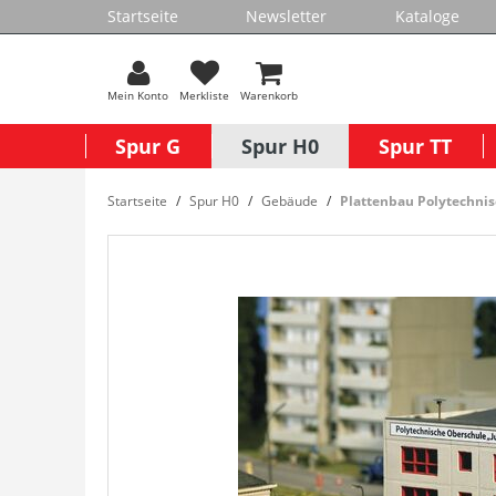
Startseite
Newsletter
Kataloge
Mein Konto
Merkliste
Warenkorb
Spur G
Spur H0
Spur TT
Startseite
Spur H0
Gebäude
Plattenbau Polytechni