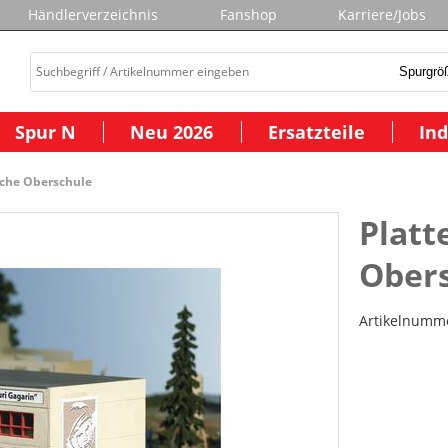
Händlerverzeichnis
Fanshop
Karriere/Jobs
Spur N
Neu 2026
Ersatzteile
Ind
sche Oberschule
Platt
Ober
Artikelnumm