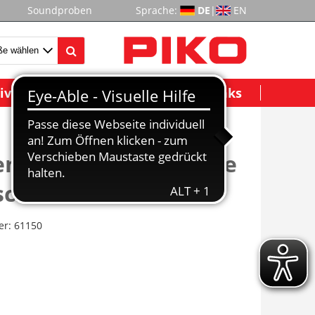
Soundproben
Sprache:
DE
|
EN
ividuelle Modelle
Wichtige Links
enbau Polytechnische
schule
er:
61150