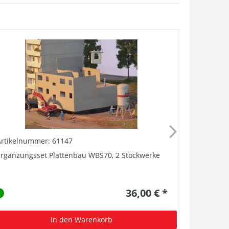
Artikelnummer: 61147
Artikelnu
rgänzungsset Plattenbau WBS70, 2 Stockwerke
Plattenba
36,00 € *
In den Warenkorb