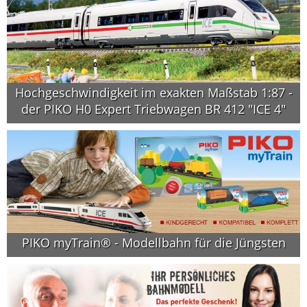
Hochgeschwindigkeit im exakten Maßstab 1:87 -
der PIKO H0 Expert Triebwagen BR 412 "ICE 4"
PIKO myTrain® - Modellbahn für die Jüngsten