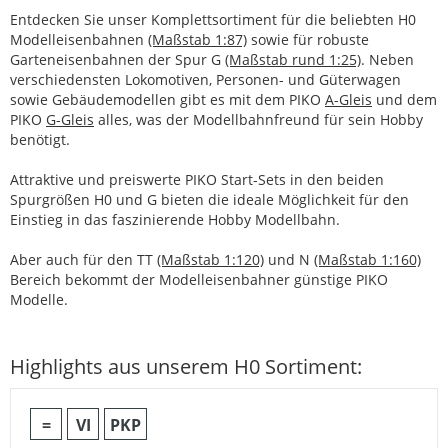
Entdecken Sie unser Komplettsortiment für die beliebten H0
Modelleisenbahnen
(Maßstab 1:87)
sowie für robuste
Garteneisenbahnen der Spur G
(Maßstab rund 1:25)
. Neben
verschiedensten Lokomotiven, Personen- und Güterwagen
sowie Gebäudemodellen gibt es mit dem PIKO
A-Gleis
und dem
PIKO
G-Gleis
alles, was der Modellbahnfreund für sein Hobby
benötigt.
Attraktive und preiswerte PIKO Start-Sets in den beiden
Spurgrößen H0 und G bieten die ideale Möglichkeit für den
Einstieg in das faszinierende Hobby Modellbahn.
Aber auch für den TT
(Maßstab 1:120)
und N
(Maßstab 1:160)
Bereich bekommt der Modelleisenbahner günstige PIKO
Modelle.
Highlights aus unserem H0 Sortiment:
=
VI
PKP