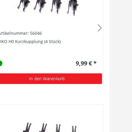
Artikelnummer: 56046
Artikelnu
IKO H0 Kurzkupplung (4 Stück)
Kupplung, 
9,99 € *
In den Warenkorb