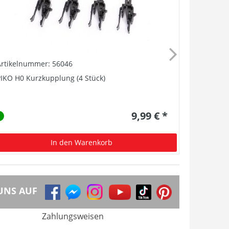
Artikelnummer: 56046
Artikelnu
IKO H0 Kurzkupplung (4 Stück)
Lautsprech
9,99 € *
In den Warenkorb
UNS AUF
Zahlungsweisen