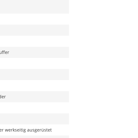
uffer
der
r werkseitig ausgerüstet