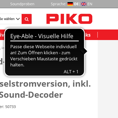
Soundproben
Sprache:
DE
|
EN
ividuelle Modelle
Wichtige Links
, inkl. PIKO Sound-Decoder
-Dampflok BR 91.3
elstromversion, inkl.
 Sound-Decoder
er:
50733