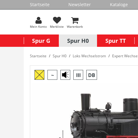
Startseite
Newsletter
Kataloge
Mein Konto
Merkliste
Warenkorb
Spur G
Spur H0
Spur TT
Startseite
Spur H0
Loks Wechselstrom
Expert Wechse
~
III
DB