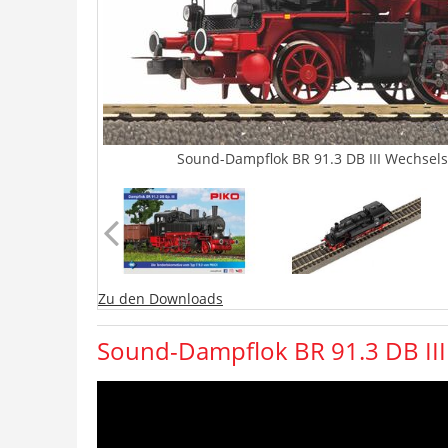
Sound-Dampflok BR 91.3 DB III Wechsels
Zu den Downloads
Sound-Dampflok BR 91.3 DB III