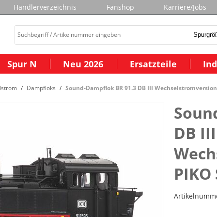
Händlerverzeichnis
Fanshop
Karriere/Jobs
Spur N
Neu 2026
Ersatzteile
Ind
lstrom
Dampfloks
Sound-Dampflok BR 91.3 DB III Wechselstromversion
Sound
DB III
Wechs
PIKO
Artikelnumm