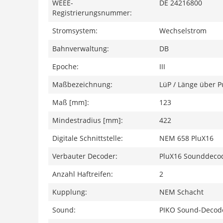
WEEE-
DE 24216800
Registrierungsnummer:
Stromsystem:
Wechselstrom
Bahnverwaltung:
DB
Epoche:
III
Maßbezeichnung:
LüP / Länge über P
Maß [mm]:
123
Mindestradius [mm]:
422
Digitale Schnittstelle:
NEM 658 PluX16
Verbauter Decoder:
PluX16 Sounddeco
Anzahl Haftreifen:
2
Kupplung:
NEM Schacht
Sound:
PIKO Sound-Decode