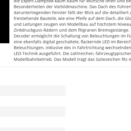
die Expert-Dampflok kaum Raum für Wünsche offen und berü
Besonderheiten der Vorbildmaschine. Das Dach des Führer
darunterliegenden Fenster fällt der Blick auf die detaillier
freistehende Bauteile, wie eine Pfeife auf dem Dach, die G
und Leitungen zeugen von Modellbau auf höchstem Niveau. 
Zinkdruckguss-Rädern und dem filigranen Bremsgestänge. D
Decoder ermöglicht die Schaltung von Beleuchtungen im F
eine ebenfalls digital geschaltete, flackernde LED im Bere
Beleuchtungen, inklusive des in Fahrtrichtung wechselnden
LED-Technik ausgeführt. Die zahlreichen, fahrzeugtypische
Modellbahnbetrieb. Das Modell trägt das Gütezeichen fits