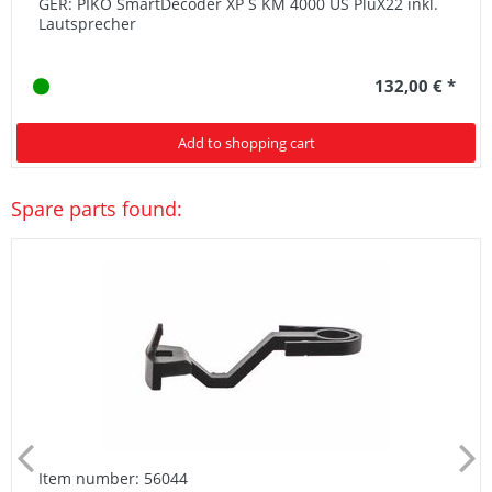
GER: PIKO SmartDecoder XP S KM 4000 US PluX22 inkl.
Lautsprecher
132,00 € *
Add to shopping cart
Spare parts found:
Item number: 56044