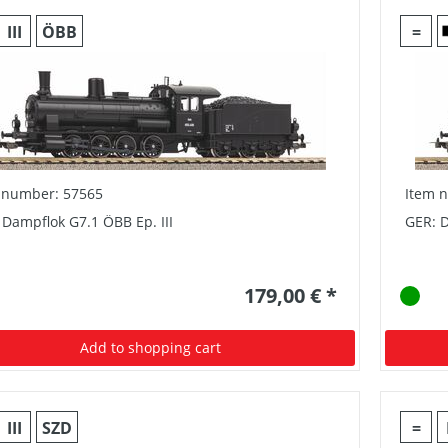
III
ÖBB
=
 number: 57565
Item 
 Dampflok G7.1 ÖBB Ep. III
GER: D
179,00 € *
Add to shopping cart
III
SZD
=