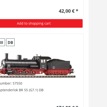
42,00 € *
Add to shopping cart
III
DB
number: 57550
ptenderlok BR 55 (G7.1) DB