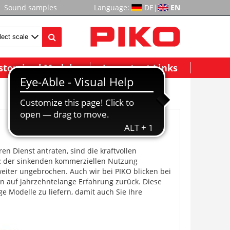
Sound samples
Language:
DE
|
EN
stomized Models
Important Links
n Dienst antraten, sind die kraftvollen
z der sinkenden kommerziellen Nutzung
eiter ungebrochen. Auch wir bei PIKO blicken bei
n auf jahrzehntelange Erfahrung zurück. Diese
 Modelle zu liefern, damit auch Sie Ihre