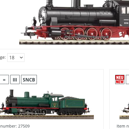
ge:
=
III
SNCB
 number: 27509
Item 