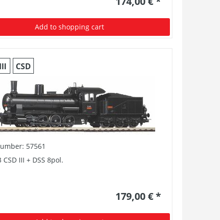
174,00 € *
Add to shopping cart
III
CSD
number: 57561
 CSD III + DSS 8pol.
179,00 € *