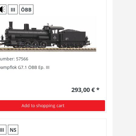
III
ÖBB
number: 57566
ampflok G7.1 ÖBB Ep. III
293,00 € *
Add to shopping cart
III
NS