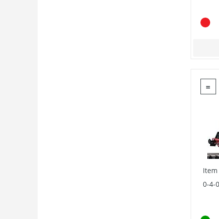
=
Item
0-4-