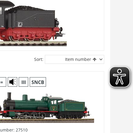
Sort:
Item number
=
III
SNCB
number: 27510