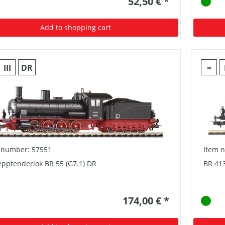
52,50 € *
Add to shopping cart
III
DR
=
 number: 57551
Item 
epptenderlok BR 55 (G7.1) DR
BR 413
174,00 € *