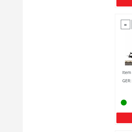
=
Item
GER: