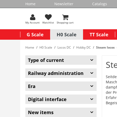
Home
Newsletter
Catalogs
My Account
Watchlist
Shopping cart
G Scale
H0 Scale
TT Scale
Home
H0 Scale
Locos DC
Hobby DC
Steam locos
Type of current
St
Railway administration
Seitde
Masch
Era
dampfb
der Pr
Erfahr
Digital interface
Begeis
New items