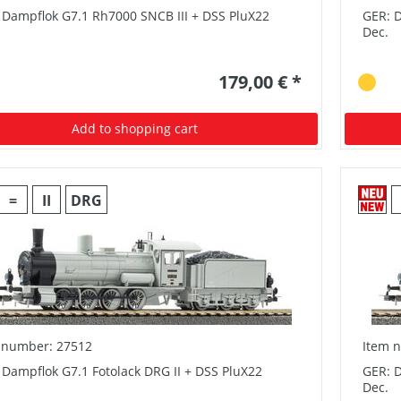
 Dampflok G7.1 Rh7000 SNCB III + DSS PluX22
GER: 
Dec.
179,00 € *
Add to shopping cart
=
II
DRG
 number: 27512
Item 
 Dampflok G7.1 Fotolack DRG II + DSS PluX22
GER: D
Dec.