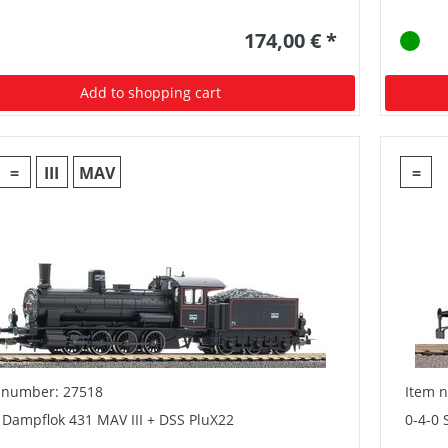
174,00 € *
Add to shopping cart
=
III
MAV
=
 number: 27518
Item 
 Dampflok 431 MAV III + DSS PluX22
0-4-0