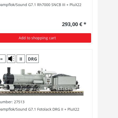
Dampflok/Sound G7.1 Rh7000 SNCB III + PluX22
293,00 € *
Add to shopping cart
=
II
DRG
number: 27513
ampflok/Sound G7.1 Fotolack DRG II + PluX22