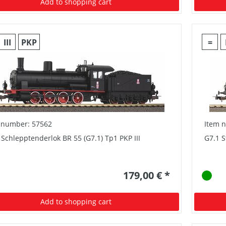
Add to shopping cart
III
PKP
=
 number: 57562
Item 
 Schlepptenderlok BR 55 (G7.1) Tp1 PKP III
G7.1 S
179,00 € *
Add to shopping cart