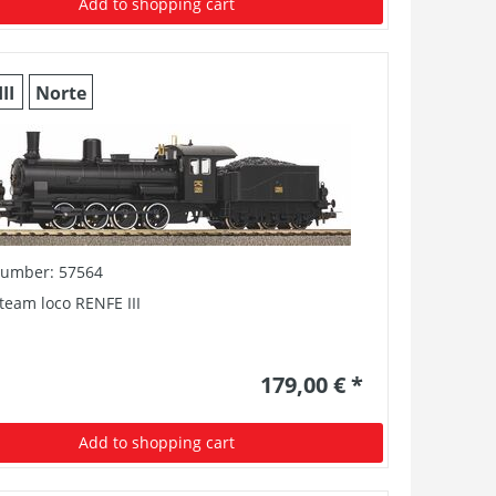
Add to shopping cart
III
Norte
number: 57564
team loco RENFE III
179,00 € *
Add to shopping cart