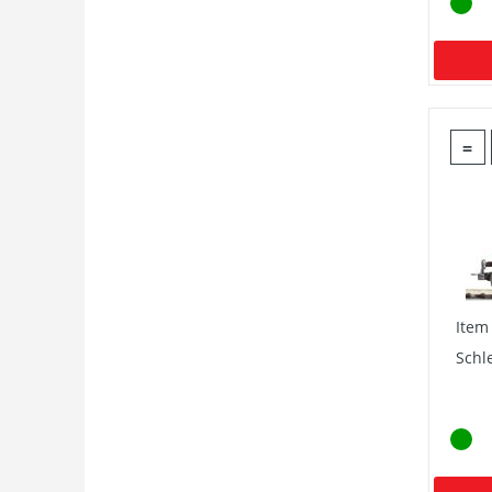
=
Item
Schl