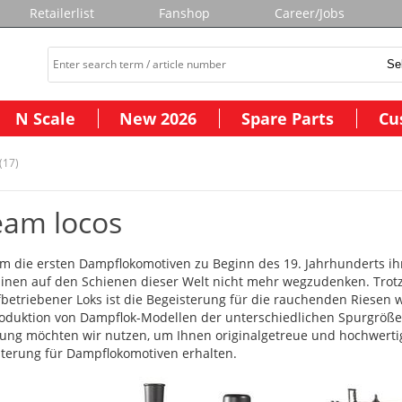
Retailerlist
Fanshop
Career/Jobs
N Scale
New 2026
Spare Parts
Cu
(17)
eam locos
m die ersten Dampflokomotiven zu Beginn des 19. Jahrhunderts ihre
inen auf den Schienen dieser Welt nicht mehr wegzudenken. Trot
etriebener Loks ist die Begeisterung für die rauchenden Riesen w
oduktion von Dampflok-Modellen der unterschiedlichen Spurgröße
ung möchten wir nutzen, um Ihnen originalgetreue und hochwertige
terung für Dampflokomotiven erhalten.