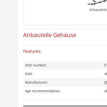
Anbauteil
Anbauteile Gehäuse
Features:
Item number:
E
EAN:
4
Manufacturer:
P
Age recommendation:
a