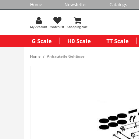
Home
Newsletter
Catalogs
My Account
Watchlist
Shopping cart
G Scale
H0 Scale
TT Scale
Home
Anbauteile Gehäuse