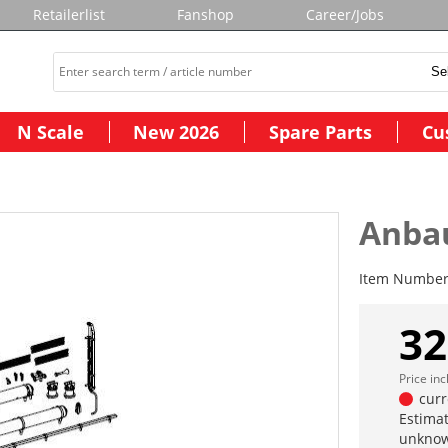
Retailerlist
Fanshop
Career/Jobs
N Scale
New 2026
Spare Parts
Cu
Anba
Item Numbe
32
Price in
curr
Estimat
unknow