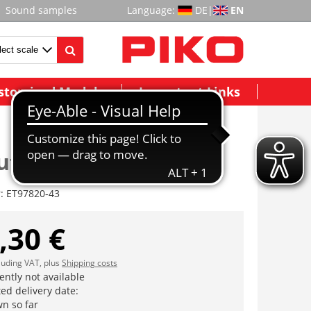
Sound samples
Language:
DE
|
EN
stomized Models
Important Links
uteile Gehäuse
r:
ET97820-43
,30 €
cluding VAT, plus
Shipping costs
ently not available
ed delivery date:
n so far