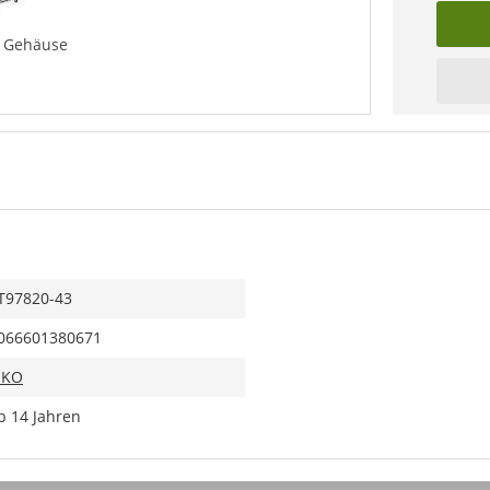
e Gehäuse
T97820-43
066601380671
IKO
b 14 Jahren