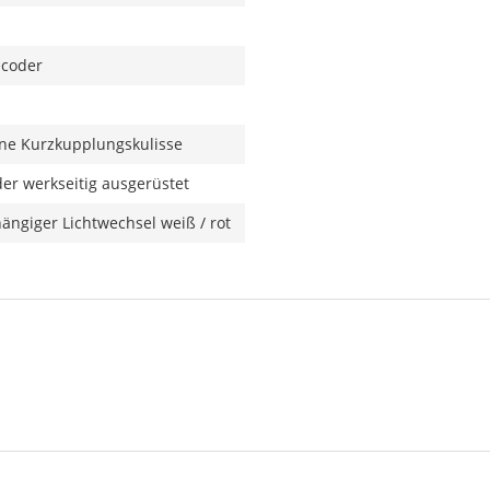
ecoder
ine Kurzkupplungskulisse
r werkseitig ausgerüstet
ängiger Lichtwechsel weiß / rot