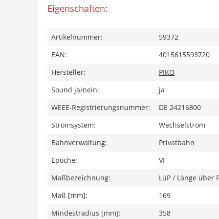
Eigenschaften:
Artikelnummer:
59372
EAN:
4015615593720
Hersteller:
PIKO
Sound ja/nein:
ja
WEEE-Registrierungsnummer:
DE 24216800
Stromsystem:
Wechselstrom
Bahnverwaltung:
Privatbahn
Epoche:
VI
Maßbezeichnung:
LüP / Länge über 
Maß [mm]:
169
Mindestradius [mm]:
358