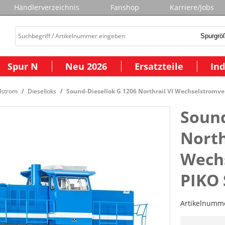
Händlerverzeichnis
Fanshop
Karriere/Jobs
Spur N
Neu 2026
Ersatzteile
Ind
lstrom
Dieselloks
Sound-Diesellok G 1206 Northrail VI Wechselstromve
Sound
North
Wechs
PIKO
Artikelnumm