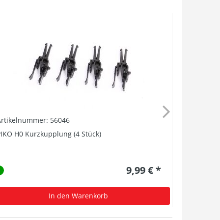
Artikelnummer: 56046
Artikelnu
IKO H0 Kurzkupplung (4 Stück)
Schleifer 
9,99 € *
In den Warenkorb