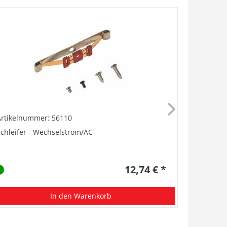
Artikelnummer: 56110
Artikelnu
chleifer - Wechselstrom/AC
PIKO H0 Ku
12,74 € *
In den Warenkorb