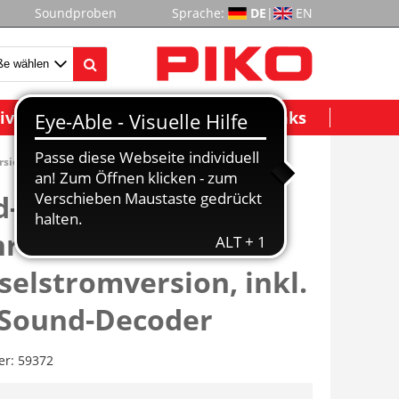
Soundproben
Sprache:
DE
|
EN
ividuelle Modelle
Wichtige Links
rsion, inkl. PIKO Sound-Decoder
-Diesellok G 1206
rail VI
elstromversion, inkl.
 Sound-Decoder
er:
59372