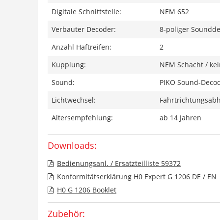
Digitale Schnittstelle:
NEM 652
Verbauter Decoder:
8-poliger Soundd
Anzahl Haftreifen:
2
Kupplung:
NEM Schacht / ke
Sound:
PIKO Sound-Decode
Lichtwechsel:
Fahrtrichtungsabh
Altersempfehlung:
ab 14 Jahren
Downloads:
Bedienungsanl. / Ersatzteilliste 59372
Konformitätserklärung H0 Expert G 1206 DE / EN
H0 G 1206 Booklet
Zubehör: