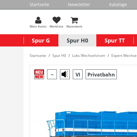
Startseite
Newsletter
Kataloge
Mein Konto
Merkliste
Warenkorb
Spur G
Spur H0
Spur TT
Startseite
Spur H0
Loks Wechselstrom
Expert Wechse
~
VI
Privatbahn