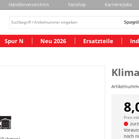
Händlerverzeichnis
Fanshop
Karriere/Jobs
Spur N
Neu 2026
Ersatzteile
Ind
Klima
Artikelnumm
8,
Preis ink
zurze
Vorauss
noch n
 (Rahmen)