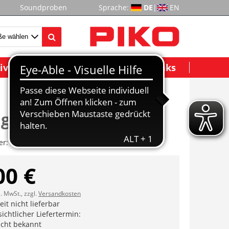
Soundproben
Sprache:
DE
|
EN
ividuelle Modelle
Wichtige Links
gerät (Rahmen)
er:
ET59370-28
00 €
l. MwSt., zzgl.
Versandkosten
it nicht lieferbar
ichtlicher Liefertermin:
icht bekannt