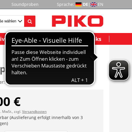
Soundproben
Sprache:
DE
|
EN
ividuelle Modelle
Wichtige Links
precherdeckel AC
er:
ET59828-126
00 €
l. MwSt., zzgl.
Versandkosten
erbar (Auslieferung erfolgt innerhalb von 3
gen)