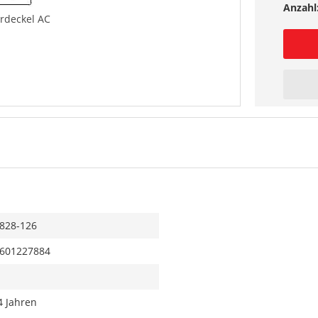
Anzahl
rdeckel AC
828-126
601227884
4 Jahren