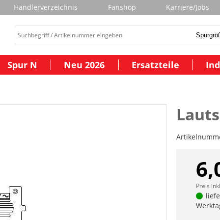
Händlerverzeichnis
Fanshop
Karriere/Jobs
Spur N
Neu 2026
Ersatzteile
Ind
Lauts
Artikelnumm
6,
Preis ink
lief
Werkta