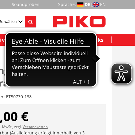
Soundproben
Sprache:
DE
|
EN
ividuelle Modelle
Wichtige Links
ngen, Sandfallrohre,
rad
er:
ET50730-138
,00 €
l. MwSt., zzgl.
Versandkosten
erbar (Auslieferung erfolgt innerhalb von 3