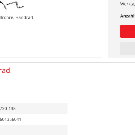
Werkta
Anzahl
llrohre, Handrad
rad
730-138
601356041