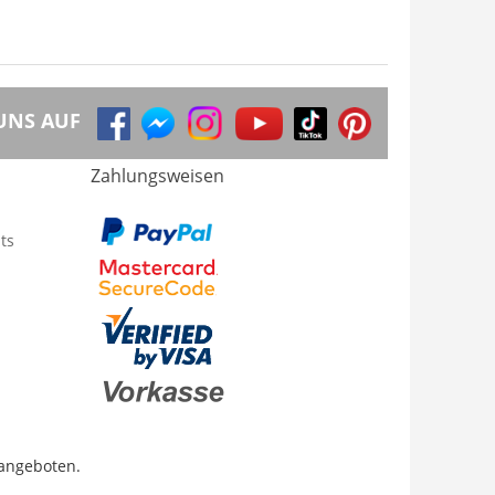
UNS AUF
Zahlungsweisen
ts
 angeboten.