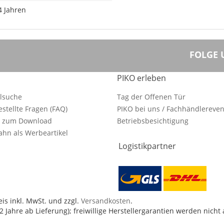
4 Jahren
FOLGE 
PIKO erleben
ilsuche
Tag der Offenen Tür
estellte Fragen (FAQ)
PIKO bei uns / Fachhändlereven
e zum Download
Betriebsbesichtigung
hn als Werbeartikel
Logistikpartner
is inkl. MwSt. und zzgl.
Versandkosten
.
 Jahre ab Lieferung); freiwillige Herstellergarantien werden nicht