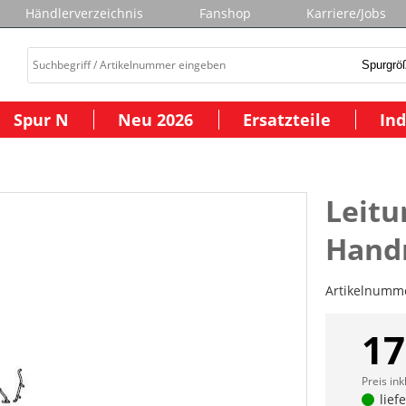
Händlerverzeichnis
Fanshop
Karriere/Jobs
Spur N
Neu 2026
Ersatzteile
Ind
Leitu
Hand
Artikelnumm
17
Preis ink
lief