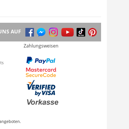
UNS AUF
Zahlungsweisen
ts
 angeboten.