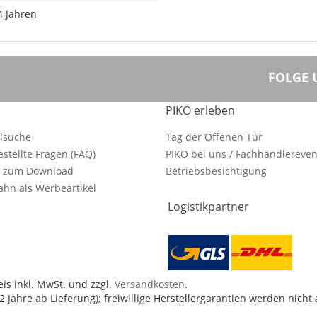
4 Jahren
FOLGE 
PIKO erleben
ilsuche
Tag der Offenen Tür
estellte Fragen (FAQ)
PIKO bei uns / Fachhändlereven
e zum Download
Betriebsbesichtigung
hn als Werbeartikel
Logistikpartner
is inkl. MwSt. und zzgl.
Versandkosten
.
 Jahre ab Lieferung); freiwillige Herstellergarantien werden nicht