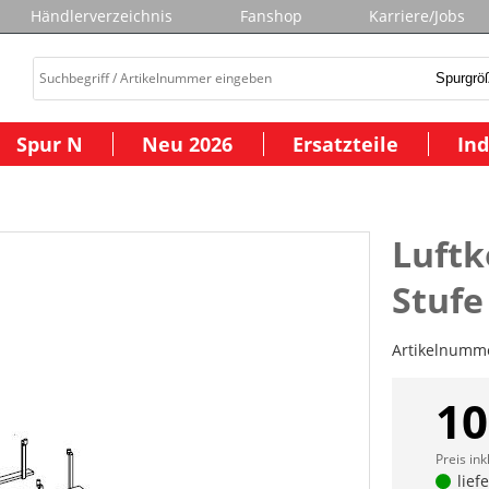
Händlerverzeichnis
Fanshop
Karriere/Jobs
Spur N
Neu 2026
Ersatzteile
Ind
Luftk
Stufe
Artikelnumm
10
Preis ink
lief