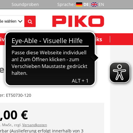
Soundproben
Sprache:
DE
|
EN
ividuelle Modelle
Wichtige Links
essel, Rangiertritte,
er:
ET50730-120
,00 €
l. MwSt., zzgl.
Versandkosten
erbar (Auslieferung erfolgt innerhalb von 3