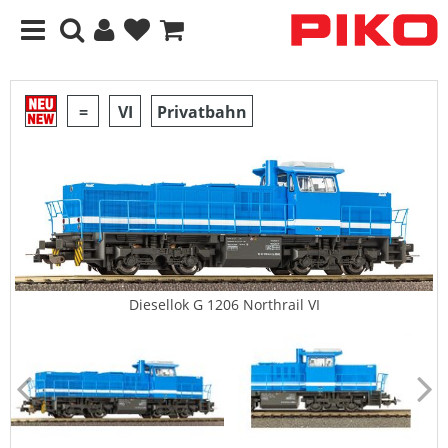
=
VI
Privatbahn
Diesellok G 1206 Northrail VI