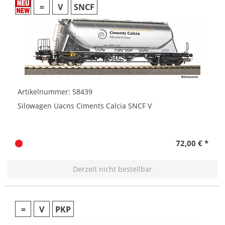
=
V
SNCF
Artikelnummer: 58439
Silowagen Uacns Ciments Calcia SNCF V
72,00 € *
Derzeit nicht bestellbar
=
V
PKP