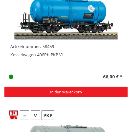
Artikelnummer: 58459
Kesselwagen 406Rb PKP VI
66,00 € *
In den Warenkorb
=
V
PKP