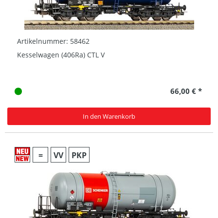
Artikelnummer: 58462
Kesselwagen (406Ra) CTL V
66,00 € *
In den Warenkorb
=
VV
PKP