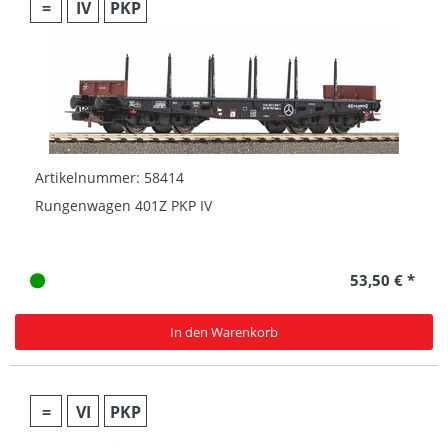
=
IV
PKP
Artikelnummer: 58414
Rungenwagen 401Z PKP IV
53,50 € *
In den Warenkorb
=
VI
PKP