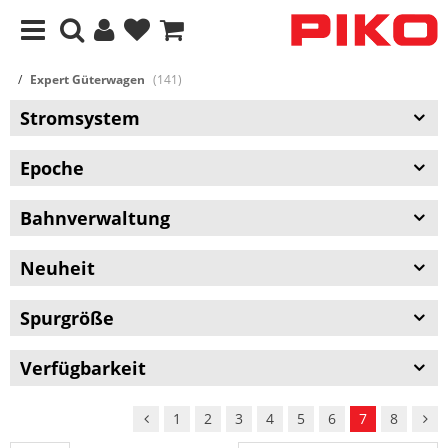
Expert Güterwagen
(141)
Stromsystem
Epoche
Bahnverwaltung
Neuheit
Spurgröße
Verfügbarkeit
1
2
3
4
5
6
7
8