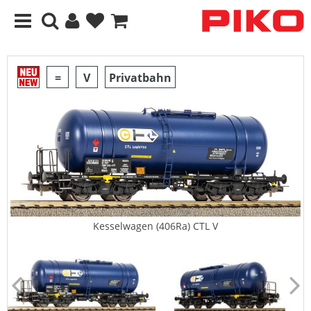
=
V
Privatbahn
Kesselwagen (406Ra) CTL V