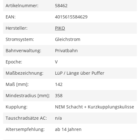
Artikelnummer:
58462
EAN:
4015615584629
Hersteller:
PIKO
Stromsystem:
Gleichstrom
Bahnverwaltung:
Privatbahn
Epoche:
V
Maßbezeichnung:
LüP / Länge über Puffer
Maß [mm]:
142
Mindestradius [mm]:
358
Kupplung:
NEM Schacht + Kurzkupplungskulisse
Tauschradsätze AC:
n/a
Altersempfehlung:
ab 14 Jahren