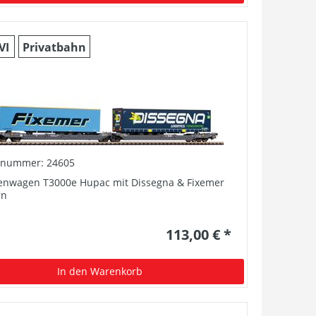
VI
Privatbahn
elnummer: 24605
enwagen T3000e Hupac mit Dissegna & Fixemer
rn
113,00 € *
In den Warenkorb