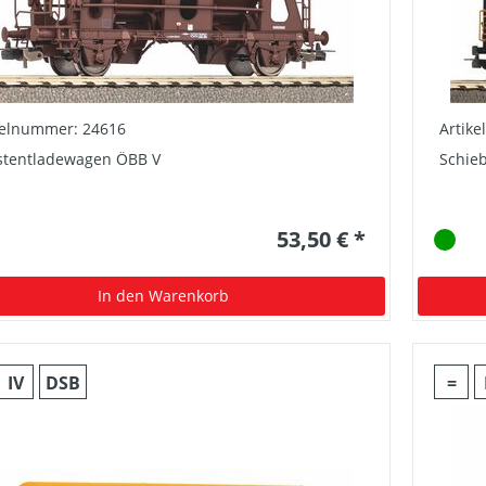
kelnummer: 24616
Artik
stentladewagen ÖBB V
Schieb
53,50 € *
In den Warenkorb
IV
DSB
=