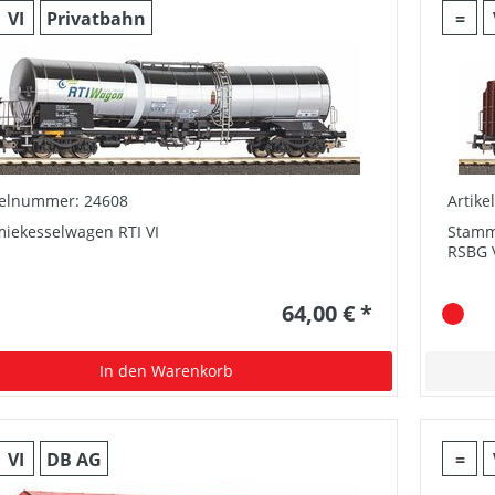
VI
Privatbahn
=
kelnummer: 24608
Artik
iekesselwagen RTI VI
Stamm
RSBG 
64,00 € *
In den Warenkorb
VI
DB AG
=