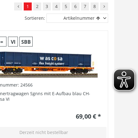
1
2
3
4
5
6
7
8
Sortieren:
Artikelnummer
=
VI
SBB
elnummer: 24566
inertragwagen Sgnns mit E-Aufbau blau CH-
sa VI
69,00 € *
Derzeit nicht bestellbar