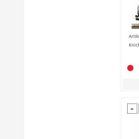
Arti
Knic
=