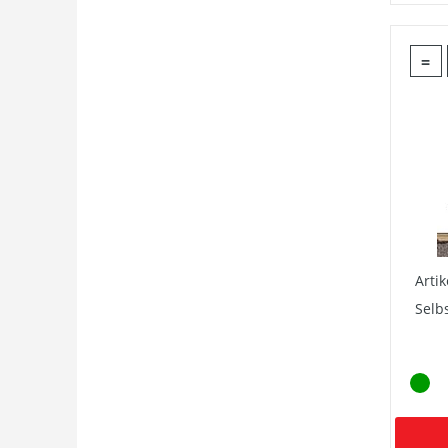
=
Arti
Selb