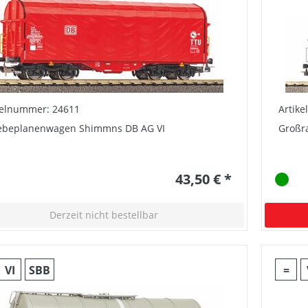
kelnummer: 24611
Artik
ebeplanenwagen Shimmns DB AG VI
Großr
43,50 € *
Derzeit nicht bestellbar
VI
SBB
=