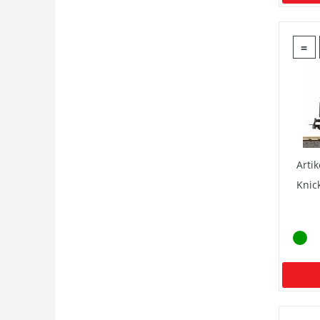
=
Arti
Knic