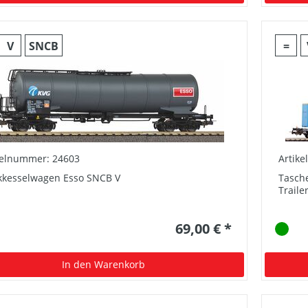
V
SNCB
=
kelnummer: 24603
Artik
kkesselwagen Esso SNCB V
Tasch
Traile
69,00 € *
In den Warenkorb