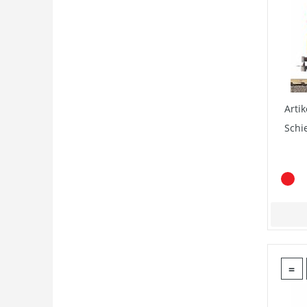
Arti
Schi
=