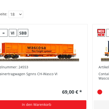
eite:
=
VI
SBB
kelnummer: 24553
Artik
ainertragwagen Sgnns CH-Wasco VI
Conta
Wasco
69,00 € *
In den Warenkorb