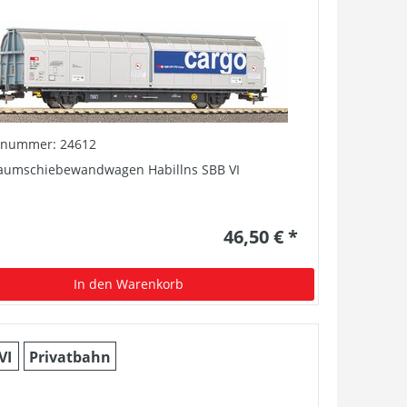
elnummer: 24612
aumschiebewandwagen Habillns SBB VI
46,50 € *
In den Warenkorb
VI
Privatbahn