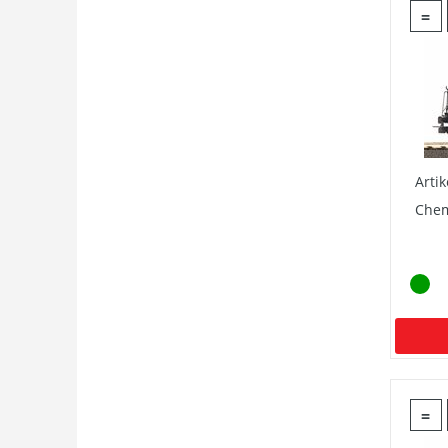
=
Arti
Chem
=