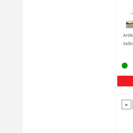
Arti
Selb
=