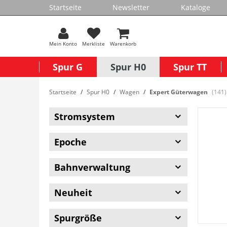
Startseite
Newsletter
Kataloge
Mein Konto
Merkliste
Warenkorb
Spur G
Spur H0
Spur TT
Startseite
Spur H0
Wagen
Expert Güterwagen
(141)
Stromsystem
Epoche
Bahnverwaltung
Neuheit
Spurgröße