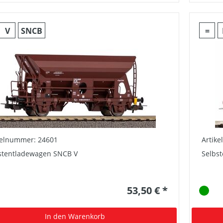
V
SNCB
=
kelnummer: 24601
Artik
stentladewagen SNCB V
Selbs
53,50 € *
In den Warenkorb