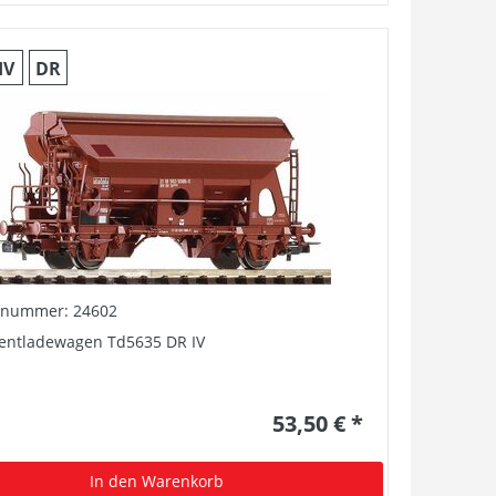
IV
DR
elnummer: 24602
tentladewagen Td5635 DR IV
53,50 € *
In den Warenkorb