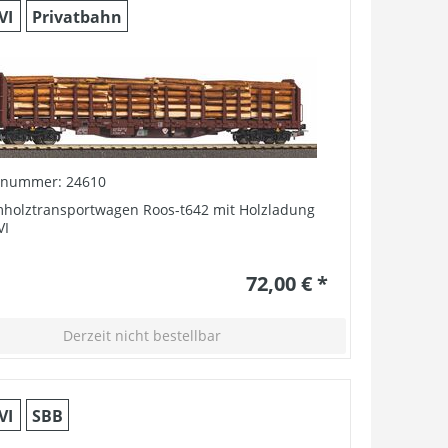
VI
Privatbahn
elnummer: 24610
holztransportwagen Roos-t642 mit Holzladung
VI
72,00 € *
Derzeit nicht bestellbar
VI
SBB