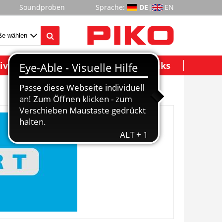
Soundproben
Sprache:
DE
|
EN
ividuelle Modelle
Wichtige Links