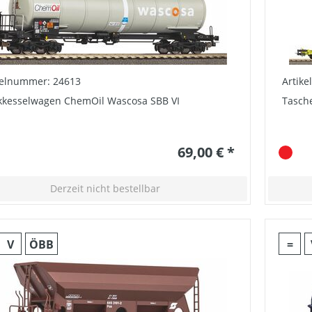
kelnummer: 24613
Artik
kkesselwagen ChemOil Wascosa SBB VI
Tasch
69,00 € *
Derzeit nicht bestellbar
V
ÖBB
=