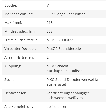
Epoche:
VI
Maßbezeichnung:
LüP / Länge über Puffer
Maß [mm]:
218
Mindestradius [mm]:
358
Digitale Schnittstelle:
NEM 658 PluX22
Verbauter Decoder:
PluX22 Sounddecoder
Anzahl Haftreifen:
2
Kupplung:
NEM Schacht +
Kurzkupplungskulisse
Sound:
PIKO Sound-Decoder werkseitig
ausgerüstet
Lichtwechsel:
Fahrtrichtungsabhängiger
Lichtwechsel weiß / rot
Altersempfehlung:
ab 14 Jahren