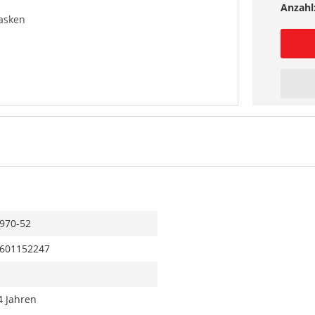
Anzahl
asken
970-52
601152247
4 Jahren