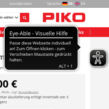
Soundproben
Sprache:
DE
|
EN
ividuelle Modelle
Wichtige Links
tmasken
er:
ET59970-52
00 €
l. MwSt., zzgl.
Versandkosten
erbar (Auslieferung erfolgt innerhalb von 3
gen)