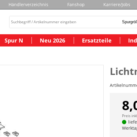
Händlerverzeichnis
Fanshop
Karriere/Jobs
Spur N
Neu 2026
Ersatzteile
Ind
Lich
Artikelnumm
8,
Preis ink
lief
Werkta