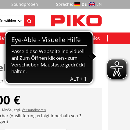
Soundproben
Sprache:
DE
|
EN
ividuelle Modelle
Wichtige Links
iebeklammer
er:
ET59900-35
00 €
l. MwSt., zzgl.
Versandkosten
erbar (Auslieferung erfolgt innerhalb von 3
gen)