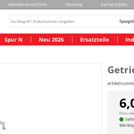
Händlerverzeichnis
Fanshop
Karriere/Jobs
Spur N
Neu 2026
Ersatzteile
Ind
Getr
Artikelnumm
6,
Preis ink
lief
Werkta