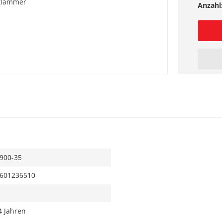
klammer
Anzahl
900-35
601236510
4 Jahren