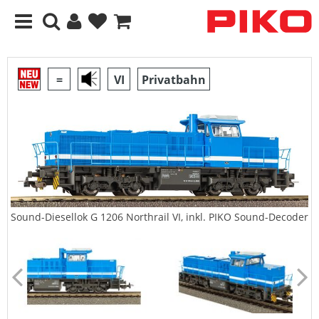
=
VI
Privatbahn
Sound-Diesellok G 1206 Northrail VI, inkl. PIKO Sound-Decoder