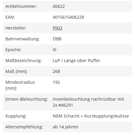
Artikelnummer:
40622
EAN:
4015615406228
Hersteller:
PIKO
Bahnverwaltung:
ÖBB
Epoche:
III
Maßbezeichnung:
LüP / Länge über Puffer
Maß [mm]:
268
Mindestradius
192
[mm]:
(Innen-)Beleuchtung:
Innenbeleuchtung nachrüstbar mit
2x #46291
Kupplung:
NEM Schacht + Kurzkupplungskulisse
Altersempfehlung:
ab 14 Jahren