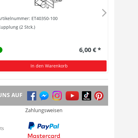
Artikelnummer: ET40350-100
Artikelnu
upplung (2 Stck.)
Feder (4 St
6,00 € *
In den Warenkorb
UNS AUF
Zahlungsweisen
ts