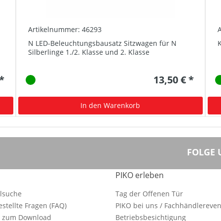
Artikelnummer: 46293
N LED-Beleuchtungsbausatz Sitzwagen für N
K
Silberlinge 1./2. Klasse und 2. Klasse
 *
13,50 € *
In den Warenkorb
FOLGE 
PIKO erleben
ilsuche
Tag der Offenen Tür
estellte Fragen (FAQ)
PIKO bei uns / Fachhändlereven
e zum Download
Betriebsbesichtigung