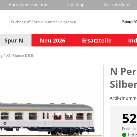
Händlerverzeichnis
Fanshop
Karriere/Jobs
Spur N
Neu 2026
Ersatzteile
Ind
 1./2. Klasse DB III
N Pe
Silber
Artikelnumm
52
Preis ink
lief