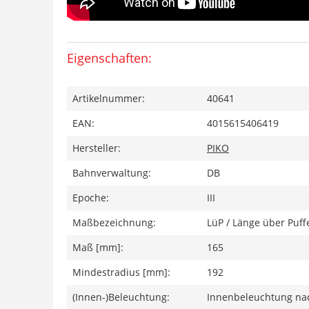
Eigenschaften:
Artikelnummer:
40641
EAN:
4015615406419
Hersteller:
PIKO
Bahnverwaltung:
DB
Epoche:
III
Maßbezeichnung:
LüP / Länge über Puff
Maß [mm]:
165
Mindestradius [mm]:
192
(Innen-)Beleuchtung:
Innenbeleuchtung na