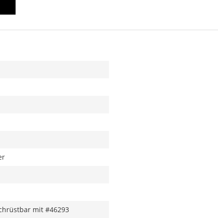
er
chrüstbar mit #46293