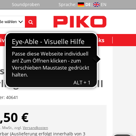
Soundproben
Sprache:
DE
|
EN
ividuelle Modelle
Wichtige Links
rsonenwagen
ling 1./2. Klasse DB III
er:
40641
,50 €
l. MwSt., zzgl.
Versandkosten
erbar (Auslieferung erfolgt innerhalb von 3