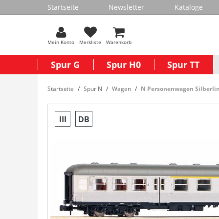
Startseite
Newsletter
Kataloge
Mein Konto
Merkliste
Warenkorb
Spur G
Spur H0
Spur TT
Startseite
Spur N
Wagen
N Personenwagen Silberling
III
DB