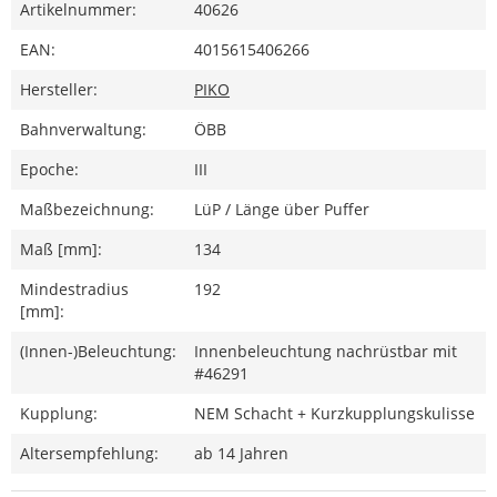
Artikelnummer:
40626
EAN:
4015615406266
Hersteller:
PIKO
Bahnverwaltung:
ÖBB
Epoche:
III
Maßbezeichnung:
LüP / Länge über Puffer
Maß [mm]:
134
Mindestradius
192
[mm]:
(Innen-)Beleuchtung:
Innenbeleuchtung nachrüstbar mit
#46291
Kupplung:
NEM Schacht + Kurzkupplungskulisse
Altersempfehlung:
ab 14 Jahren