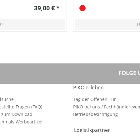
39,00 € *
ar
D
FOLGE 
PIKO erleben
ilsuche
Tag der Offenen Tür
estellte Fragen (FAQ)
PIKO bei uns / Fachhändlereven
e zum Download
Betriebsbesichtigung
hn als Werbeartikel
Logistikpartner