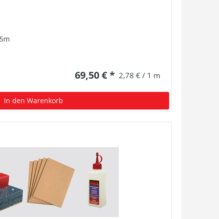
25m
69,50 € *
2,78 € / 1 m
In den Warenkorb