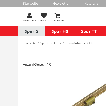
Startseite
Newsletter
Kataloge
Mein Konto
Merkliste
Warenkorb
Spur G
Spur H0
Spur TT
Startseite
Spur G
Gleis
Gleis-Zubehör
(30)
Anzahl/Seite: