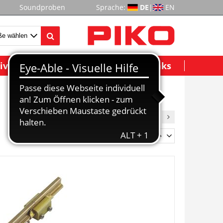
Soundproben
Sprache:
DE
|
EN
ividuelle Modelle
Wichtige Links
1
2
Sortieren:
Artikelnummer