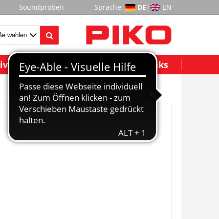
Soundproben
Sprache:
DE
|
EN
ividuelle Modelle
Wichtige Links