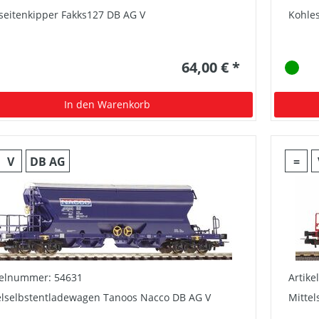
seitenkipper Fakks127 DB AG V
Kohle
64,00 € *
In den Warenkorb
V
DB AG
=
kelnummer: 54631
Artik
elselbstentladewagen Tanoos Nacco DB AG V
Mitte