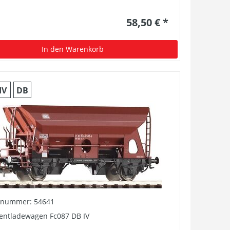
58,50 € *
In den Warenkorb
IV
DB
elnummer: 54641
tentladewagen Fc087 DB IV