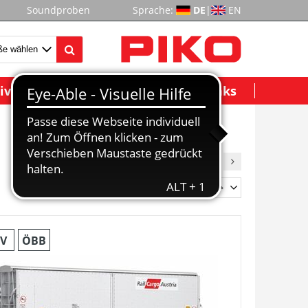
Soundproben
Sprache:
DE
|
EN
ividuelle Modelle
Wichtige Links
1
2
3
4
5
6
7
8
Sortieren:
Artikelnummer
V
ÖBB