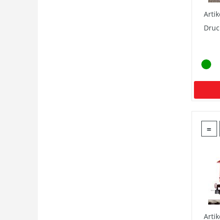
Arti
Druc
=
Arti