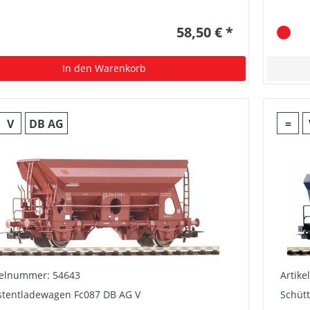
58,50 € *
In den Warenkorb
V
DB AG
=
kelnummer: 54643
Artik
stentladewagen Fc087 DB AG V
Schüt