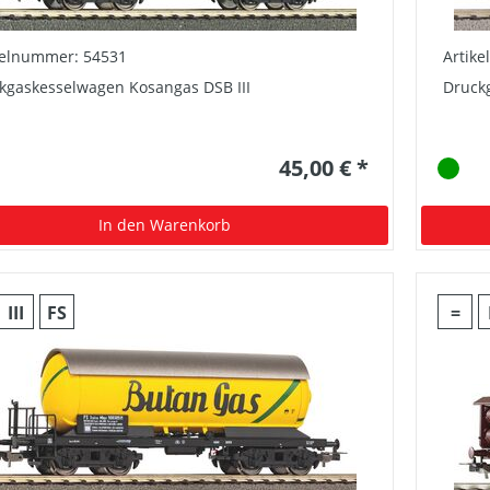
kelnummer: 54531
Artik
kgaskesselwagen Kosangas DSB III
Druckg
45,00 € *
In den Warenkorb
III
FS
=