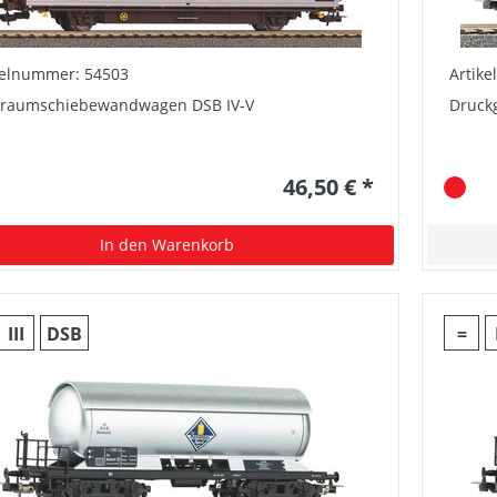
kelnummer: 54503
Artik
raumschiebewandwagen DSB IV-V
Druck
46,50 € *
In den Warenkorb
III
DSB
=