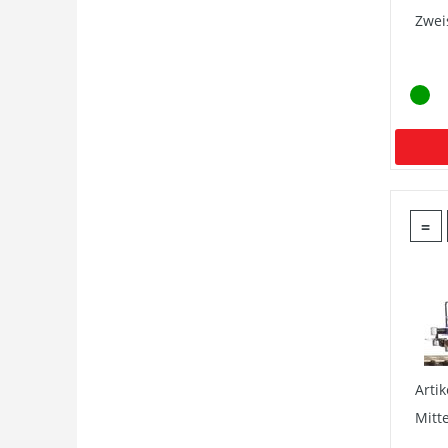
Zwei
=
Arti
Mitt