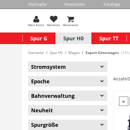
Startseite
Newsletter
Kataloge
Mein Konto
Merkliste
Warenkorb
Spur G
Spur H0
Spur TT
Startseite
Spur H0
Wagen
Expert Güterwagen
(141)
Stromsystem
Anzahl/S
Epoche
Bahnverwaltung
=
Neuheit
Spurgröße