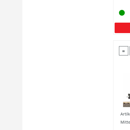
=
Arti
Mitt