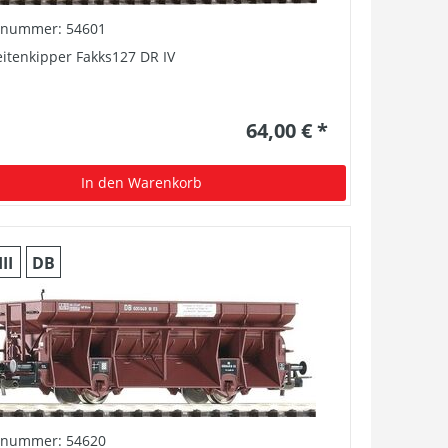
elnummer: 54601
itenkipper Fakks127 DR IV
64,00 € *
In den Warenkorb
III
DB
elnummer: 54620