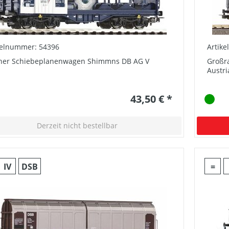
kelnummer: 54396
Artik
ner Schiebeplanenwagen Shimmns DB AG V
Großr
Austri
43,50 € *
Derzeit nicht bestellbar
IV
DSB
=