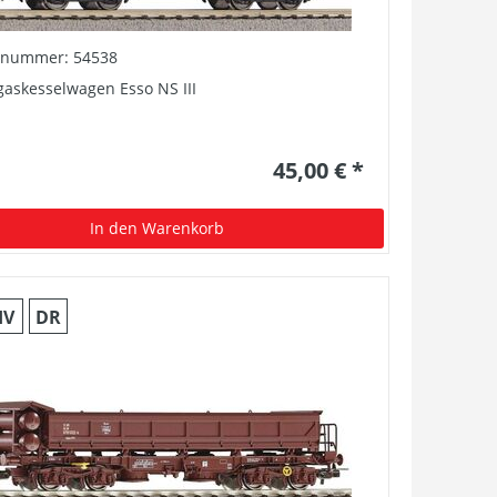
elnummer: 54538
askesselwagen Esso NS III
45,00 € *
In den Warenkorb
IV
DR