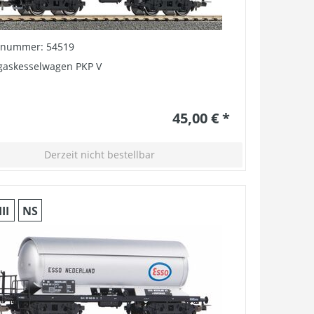
elnummer: 54519
gaskesselwagen PKP V
45,00 € *
Derzeit nicht bestellbar
III
NS