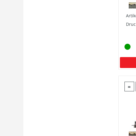
Arti
Druc
=