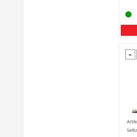
=
Arti
Selb