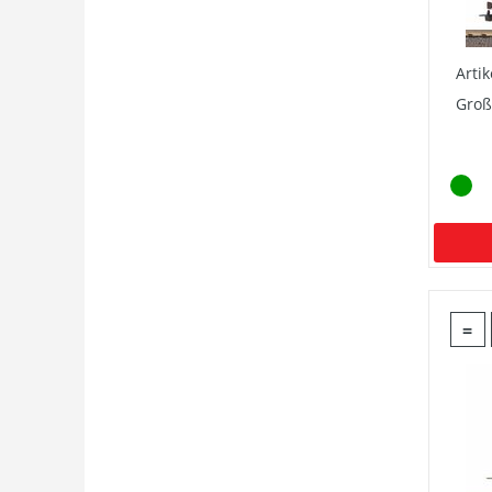
Arti
Groß
=