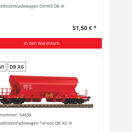
selbstentladewagen Otm03 DB III
51,50 € *
In den Warenkorb
VI
DB AG
elnummer: 54638
lselbstentladewagen Tanoos DB AG VI