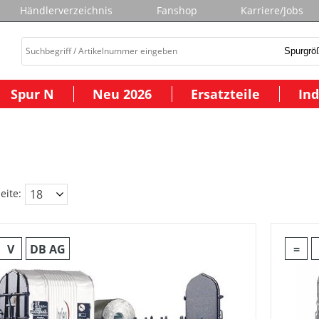
Händlerverzeichnis
Fanshop
Karriere/Jobs
Spur N
Neu 2026
Ersatzteile
Ind
eite:
V
DB AG
=