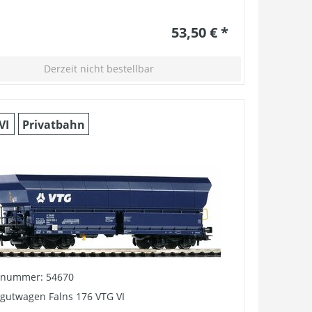
53,50 € *
Derzeit nicht bestellbar
VI
Privatbahn
elnummer: 54670
tgutwagen Falns 176 VTG VI