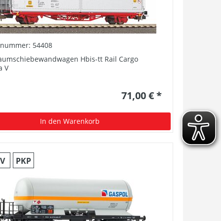
elnummer: 54408
aumschiebewandwagen Hbis-tt Rail Cargo
a V
71,00 € *
In den Warenkorb
V
PKP