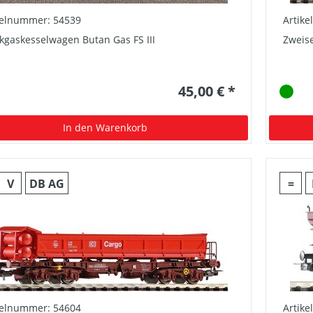
kelnummer: 54539
Artik
kgaskesselwagen Butan Gas FS III
Zweise
45,00 € *
In den Warenkorb
V
DB AG
=
kelnummer: 54604
Artik