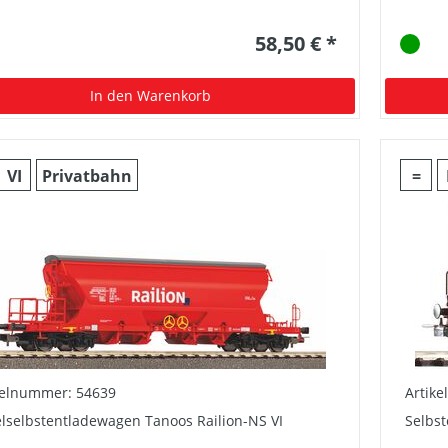
58,50 € *
In den Warenkorb
VI
Privatbahn
=
kelnummer: 54639
Artik
elselbstentladewagen Tanoos Railion-NS VI
Selbs