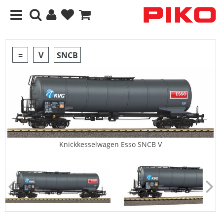
=
V
SNCB
Knickkesselwagen Esso SNCB V