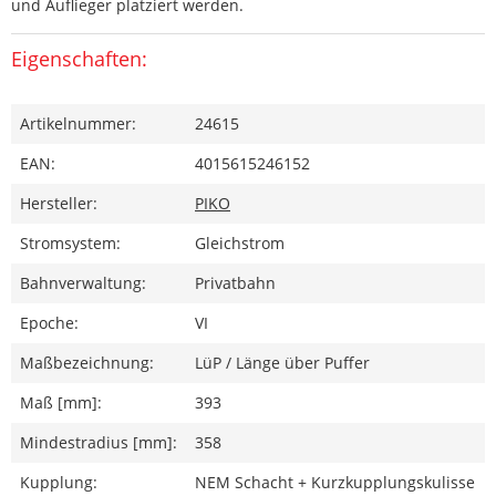
und Auflieger platziert werden.
Eigenschaften:
Artikelnummer:
24615
EAN:
4015615246152
Hersteller:
PIKO
Stromsystem:
Gleichstrom
Bahnverwaltung:
Privatbahn
Epoche:
VI
Maßbezeichnung:
LüP / Länge über Puffer
Maß [mm]:
393
Mindestradius [mm]:
358
Kupplung:
NEM Schacht + Kurzkupplungskulisse