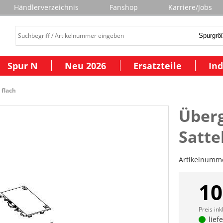
Händlerverzeichnis
Fanshop
Karriere/Jobs
Spur N
Neu 2026
Ersatzteile
Ind
 flach
Überg
Satte
Artikelnumm
10
Preis ink
lief