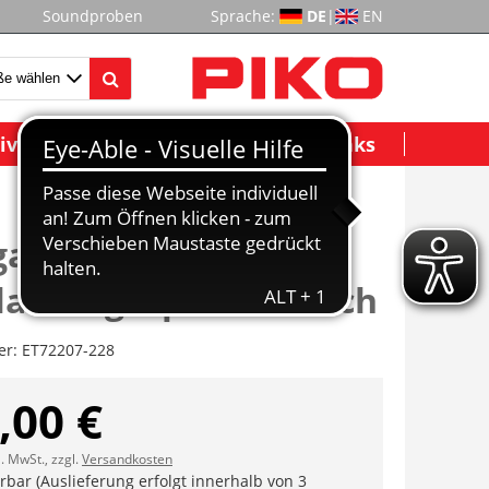
Soundproben
Sprache:
DE
|
EN
ividuelle Modelle
Wichtige Links
angsblech A+B, 2x
laufliegerpfanne flach
er:
ET72207-228
,00 €
l. MwSt., zzgl.
Versandkosten
erbar (Auslieferung erfolgt innerhalb von 3