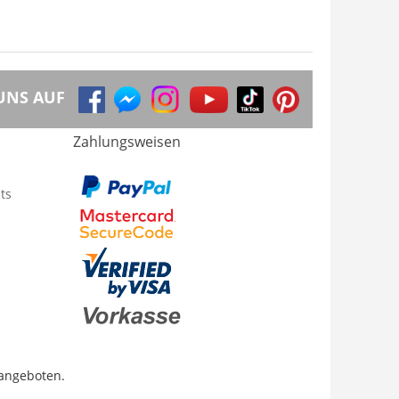
UNS AUF
Zahlungsweisen
ts
 angeboten.