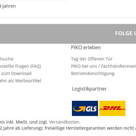
4 Jahren
FOLGE 
PIKO erleben
ilsuche
Tag der Offenen Tür
estellte Fragen (FAQ)
PIKO bei uns / Fachhändlereven
e zum Download
Betriebsbesichtigung
hn als Werbeartikel
Logistikpartner
is inkl. MwSt. und zzgl.
Versandkosten
.
 Jahre ab Lieferung); freiwillige Herstellergarantien werden nicht