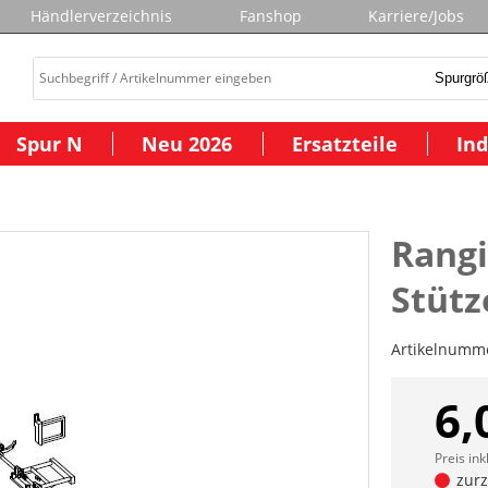
Händlerverzeichnis
Fanshop
Karriere/Jobs
Spur N
Neu 2026
Ersatzteile
Ind
Rangie
Stütz
Artikelnumm
6,
Preis ink
zurze