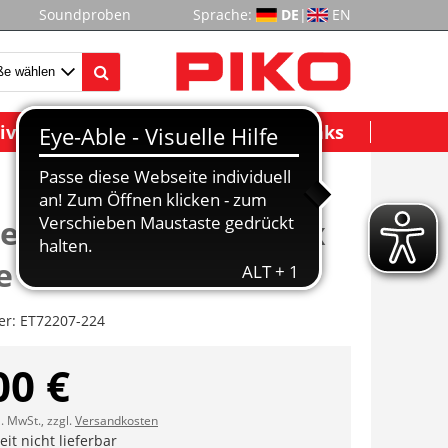
Soundproben
Sprache:
DE
|
EN
ividuelle Modelle
Wichtige Links
rtritt mitte re/li, 2x
e
er:
ET72207-224
00 €
l. MwSt., zzgl.
Versandkosten
it nicht lieferbar