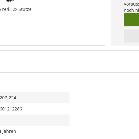
Vorauss
 re/li, 2x Stütze
noch n
207-224
601212286
4 Jahren