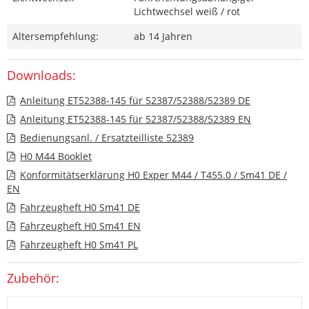
Lichtwechsel weiß / rot
Altersempfehlung:
ab 14 Jahren
Downloads:
Anleitung ET52388-145 für 52387/52388/52389 DE
Anleitung ET52388-145 für 52387/52388/52389 EN
Bedienungsanl. / Ersatzteilliste 52389
H0 M44 Booklet
Konformitätserklärung H0 Exper M44 / T455.0 / Sm41 DE /
EN
Fahrzeugheft H0 Sm41 DE
Fahrzeugheft H0 Sm41 EN
Fahrzeugheft H0 Sm41 PL
Zubehör: