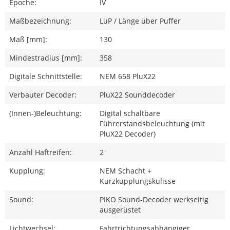
Epoche:
IV
Maßbezeichnung:
LüP / Länge über Puffer
Maß [mm]:
130
Mindestradius [mm]:
358
Digitale Schnittstelle:
NEM 658 PluX22
Verbauter Decoder:
PluX22 Sounddecoder
(Innen-)Beleuchtung:
Digital schaltbare
Führerstandsbeleuchtung (mit
PluX22 Decoder)
Anzahl Haftreifen:
2
Kupplung:
NEM Schacht +
Kurzkupplungskulisse
Sound:
PIKO Sound-Decoder werkseitig
ausgerüstet
Lichtwechsel:
Fahrtrichtungsabhängiger