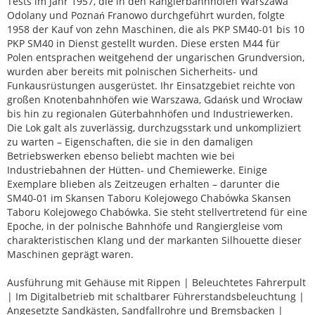
Tests im Jahr 1957, die in den Rangierbahnhöfen Warszawa
Odolany und Poznań Franowo durchgeführt wurden, folgte
1958 der Kauf von zehn Maschinen, die als PKP SM40-01 bis 10
PKP SM40 in Dienst gestellt wurden. Diese ersten M44 für
Polen entsprachen weitgehend der ungarischen Grundversion,
wurden aber bereits mit polnischen Sicherheits- und
Funkausrüstungen ausgerüstet. Ihr Einsatzgebiet reichte von
großen Knotenbahnhöfen wie Warszawa, Gdańsk und Wrocław
bis hin zu regionalen Güterbahnhöfen und Industriewerken.
Die Lok galt als zuverlässig, durchzugsstark und unkompliziert
zu warten – Eigenschaften, die sie in den damaligen
Betriebswerken ebenso beliebt machten wie bei
Industriebahnen der Hütten- und Chemiewerke. Einige
Exemplare blieben als Zeitzeugen erhalten – darunter die
SM40-01 im Skansen Taboru Kolejowego Chabówka Skansen
Taboru Kolejowego Chabówka. Sie steht stellvertretend für eine
Epoche, in der polnische Bahnhöfe und Rangiergleise vom
charakteristischen Klang und der markanten Silhouette dieser
Maschinen geprägt waren.
Ausführung mit Gehäuse mit Rippen | Beleuchtetes Fahrerpult
| Im Digitalbetrieb mit schaltbarer Führerstandsbeleuchtung |
Angesetzte Sandkästen, Sandfallrohre und Bremsbacken |