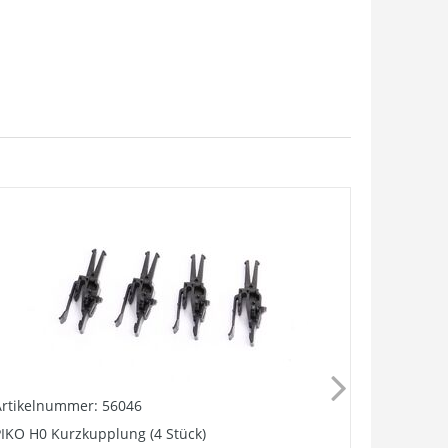
Artikelnummer: 56046
Artikelnu
IKO H0 Kurzkupplung (4 Stück)
Kupplung, 