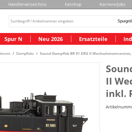
Händlerverzeichnis
Fanshop
Karriere/Jobs
Spur N
Neu 2026
Ersatzteile
Ind
lstrom
Dampfloks
Sound-Dampflok BR 91 DRG II Wechselstromversion,
Soun
II We
inkl.
Artikelnumm