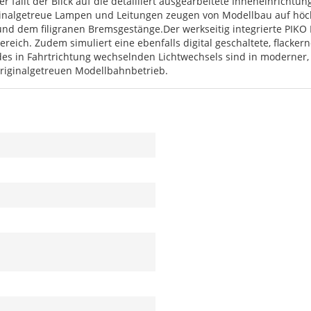
ällt der Blick auf die detailliert ausgearbeitete Inneneinrichtung
ginalgetreue Lampen und Leitungen zeugen von Modellbau auf höch
nd dem filigranen Bremsgestänge.Der werkseitig integrierte PIKO
ich. Zudem simuliert eine ebenfalls digital geschaltete, flacker
es in Fahrtrichtung wechselnden Lichtwechsels sind in moderner,
originalgetreuen Modellbahnbetrieb.