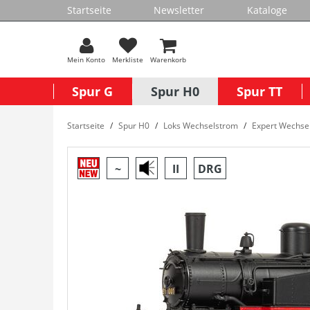
Startseite
Newsletter
Kataloge
Mein Konto
Merkliste
Warenkorb
Spur G
Spur H0
Spur TT
Startseite
Spur H0
Loks Wechselstrom
Expert Wechse
~
II
DRG