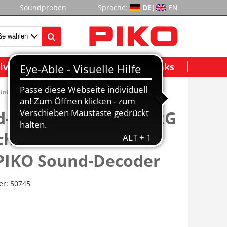
Soundproben
Sprache:
DE
|
EN
ividuelle Modelle
Wichtige Links
 inkl. PIKO Sound-Decoder
d-Dampflok BR 91 DRG
chselstromversion,
 PIKO Sound-Decoder
er:
50745