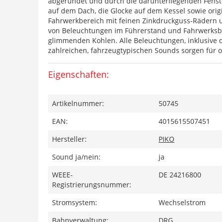
abgerundet und durch die darunterliegenden Fenster f
auf dem Dach, die Glocke auf dem Kessel sowie ori
Fahrwerkbereich mit feinen Zinkdruckguss-Rädern u
von Beleuchtungen im Führerstand und Fahrwerksbere
glimmenden Kohlen. Alle Beleuchtungen, inklusive d
zahlreichen, fahrzeugtypischen Sounds sorgen für 
Eigenschaften:
Artikelnummer:
50745
EAN:
4015615507451
Hersteller:
PIKO
Sound ja/nein:
ja
WEEE-
DE 24216800
Registrierungsnummer:
Stromsystem:
Wechselstrom
Bahnverwaltung:
DRG