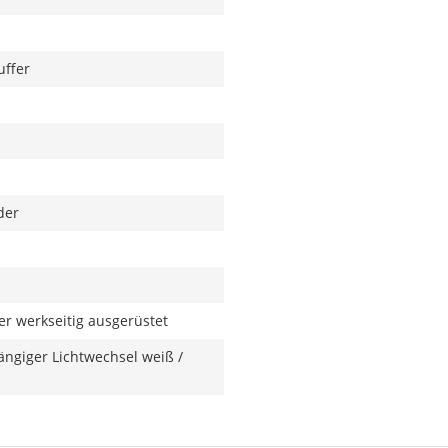
uffer
der
r werkseitig ausgerüstet
ngiger Lichtwechsel weiß /