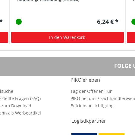
 *
6,24 € *
In den Warenkorb
FOLGE 
PIKO erleben
ilsuche
Tag der Offenen Tür
estellte Fragen (FAQ)
PIKO bei uns / Fachhändlereven
e zum Download
Betriebsbesichtigung
hn als Werbeartikel
Logistikpartner