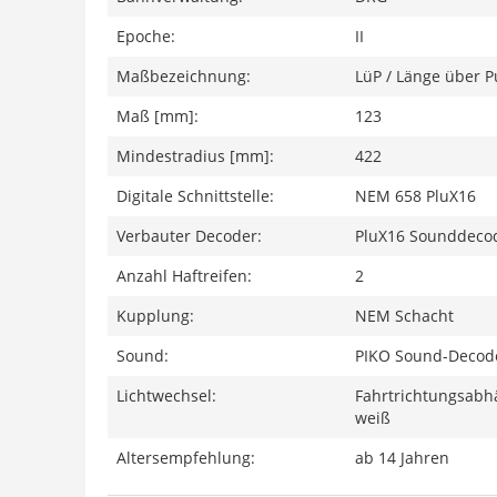
Epoche:
II
Maßbezeichnung:
LüP / Länge über P
Maß [mm]:
123
Mindestradius [mm]:
422
Digitale Schnittstelle:
NEM 658 PluX16
Verbauter Decoder:
PluX16 Sounddeco
Anzahl Haftreifen:
2
Kupplung:
NEM Schacht
Sound:
PIKO Sound-Decode
Lichtwechsel:
Fahrtrichtungsabhä
weiß
Altersempfehlung:
ab 14 Jahren