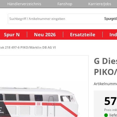
Händlerverzeichnis
Fanshop
Karriere/Jobs
Spur N
Neu 2026
Ersatzteile
Ind
lok 218 497-6 PIKO/Märklin DB AG VI
G Die
PIKO/
Artikelnumm
57
Preis ink
lief