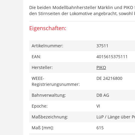
Die beiden Modellbahnhersteller Märklin und PIKO f
den Stirnseiten der Lokomotive angebracht, sowohl b
Eigenschaften:
Artikelnummer:
37511
EAN:
4015615375111
Hersteller:
PIKO
WEEE-
DE 24216800
Registrierungsnummer:
Bahnverwaltung:
DB AG
Epoche:
VI
Maßbezeichnung:
LüP / Länge über P
Maß [mm]:
615