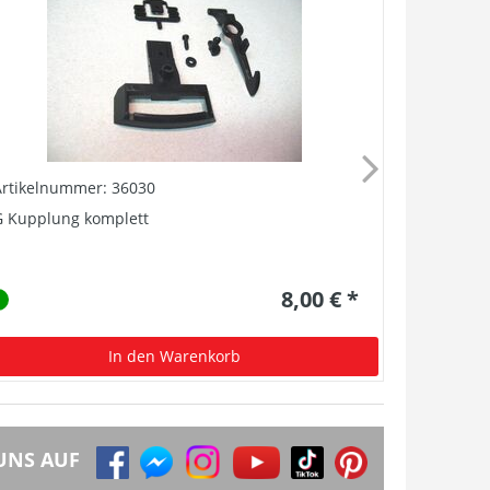
Artikelnummer: 36030
Artikelnu
G Kupplung komplett
G Ganzzug
8,00 € *
In den Warenkorb
UNS AUF