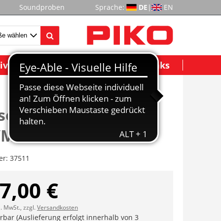
Soundproben
Sprache:
DE
|
EN
ividuelle Modelle
Wichtige Links
sellok 218 497-6
Märklin DB AG VI
er:
37511
7,00 €
l. MwSt., zzgl.
Versandkosten
erbar (Auslieferung erfolgt innerhalb von 3