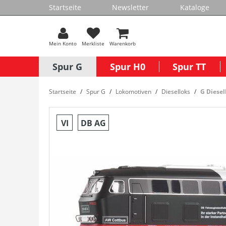
Startseite
Newsletter
Kataloge
Mein Konto
Merkliste
Warenkorb
Spur G
Spur H0
Spur TT
Startseite
Spur G
Lokomotiven
Dieselloks
G Diesel
VI
DB AG