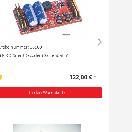
Artikelnummer: 36500
Artikelnu
G PIKO SmartDecoder (Gartenbahn)
G Lokführ
122,00 € *
In den Warenkorb