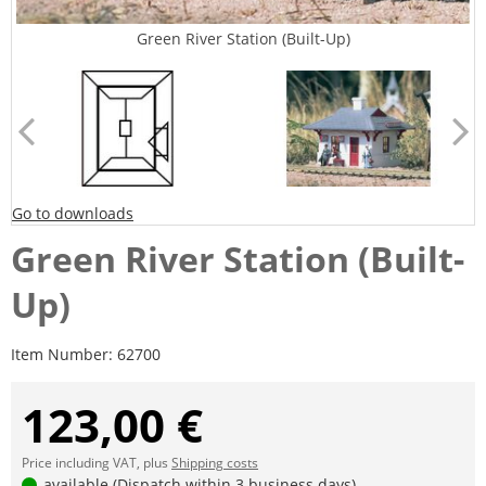
Green River Station (Built-Up)
Go to downloads
Green River Station (Built-
Up)
Item Number:
62700
123,00 €
Price including VAT, plus
Shipping costs
available (Dispatch within 3 business days)