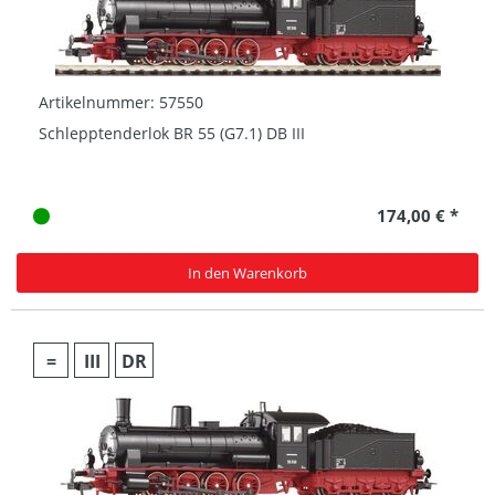
Artikelnummer: 57550
Schlepptenderlok BR 55 (G7.1) DB III
174,00 € *
In den Warenkorb
=
III
DR