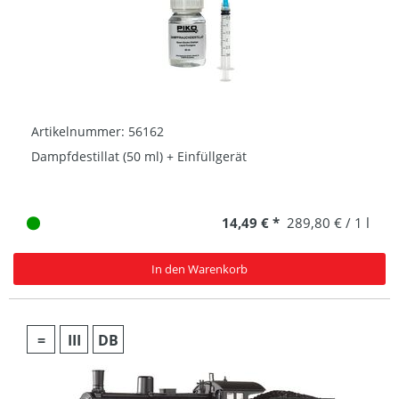
Artikelnummer: 56162
Dampfdestillat (50 ml) + Einfüllgerät
14,49 € *
289,80 € / 1 l
In den Warenkorb
=
III
DB