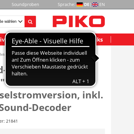
Soundproben
Sprache:
DE
|
EN
ividuelle Modelle
Wichtige Links
stromversion, inkl. PIKO Sound-Decoder
-Zweikraftlok "dual
 BR 248 SETG VI
elstromversion, inkl.
 Sound-Decoder
er:
21841