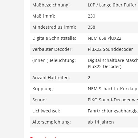
Maßbezeichnung:
LüP / Länge über Puffer
Maß [mm]:
230
Mindestradius [mm]:
358
Digitale Schnittstelle:
NEM 658 PluX22
Verbauter Decoder:
PluX22 Sounddecoder
(Innen-)Beleuchtung:
Digital schaltbare Mas
PluX22 Decoder)
Anzahl Haftreifen:
2
Kupplung:
NEM Schacht + Kurzkup
Sound:
PIKO Sound-Decoder wer
Lichtwechsel:
Fahrtrichtungsabhängige
Altersempfehlung:
ab 14 Jahren