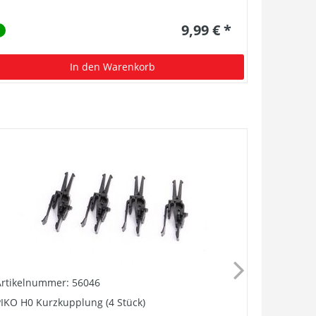
9,99 € *
In den Warenkorb
Artikelnummer: 56046
Artikelnu
IKO H0 Kurzkupplung (4 Stück)
Lautsprech