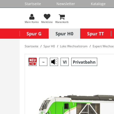
Startseite
Newsletter
Kataloge
Mein Konto
Merkliste
Warenkorb
Spur G
Spur H0
Spur TT
Startseite
Spur H0
Loks Wechselstrom
Expert Wechse
~
VI
Privatbahn