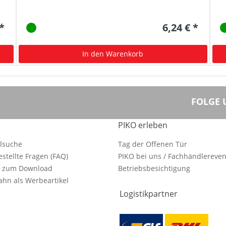
 *
6,24 € *
In den Warenkorb
FOLGE 
PIKO erleben
ilsuche
Tag der Offenen Tür
estellte Fragen (FAQ)
PIKO bei uns / Fachhändlereven
e zum Download
Betriebsbesichtigung
hn als Werbeartikel
Logistikpartner