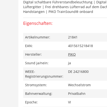
Digital schaltbare Führerstandbeleuchtung | Digi
Lüftergitter | Frei drehbares Lüfterrad auf dem Da
Handstangen | PIKO TrainSound® onboard
Eigenschaften:
Artikelnummer:
21841
EAN:
4015615218418
Hersteller:
PIKO
Sound ja/nein:
ja
WEEE-
DE 24216800
Registrierungsnummer:
Stromsystem:
Wechselstrom
Bahnverwaltung:
Privatbahn
Epoche:
VI