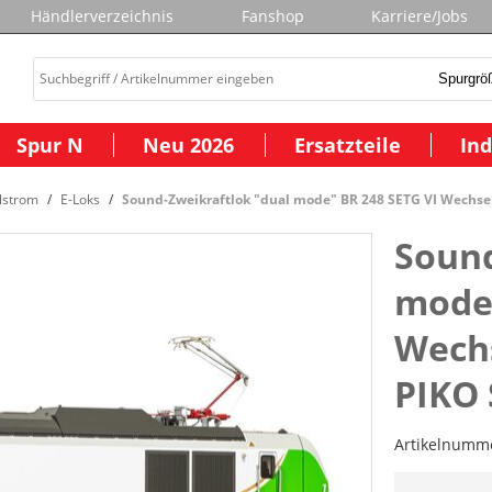
Händlerverzeichnis
Fanshop
Karriere/Jobs
Spur N
Neu 2026
Ersatzteile
Ind
lstrom
E-Loks
Sound-Zweikraftlok "dual mode" BR 248 SETG VI Wechsel
Sound
mode"
Wechs
PIKO
Artikelnumm