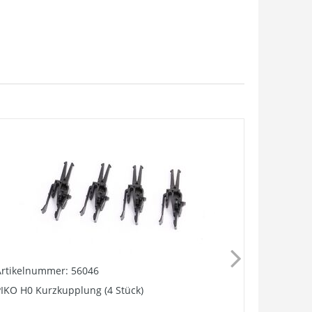
Artikelnummer: 56046
Artikelnu
IKO H0 Kurzkupplung (4 Stück)
Kupplung, 