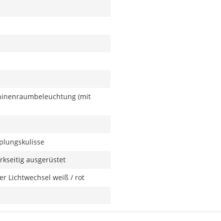
chinenraumbeleuchtung (mit
plungskulisse
kseitig ausgerüstet
r Lichtwechsel weiß / rot